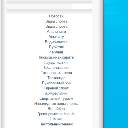
Автор: Adminis
21.06.2022 
Новости
Виды спорта
Виды спорта
Коммунально
е
г
Альпинизм
Асык ату
учреждени
е
«Спорт
Бодибилдинг
«Жигер» акимата го
Бүркітші
2018 год
а
в ак
Керлинг
«Спорткомплекса А
Киокушинкай карате
семинар среди сотруд
Пауэрлифтинг
по антикоррупции
.
Скалолазание
Тяжелая атлетика
Таеквондо
Рукопашный бой
На семинаре в
Гиревой спорт
специалист Депар
Армрестлинг
Республики Казах
Спортивный туризм
государственн
Инвалидные виды спорта
противодействию
Волейбол
Греко-римская борьба
городу Астана 
Шашки
Ержан
ұ
лы. Цель
Настольный теннис
формирование ант