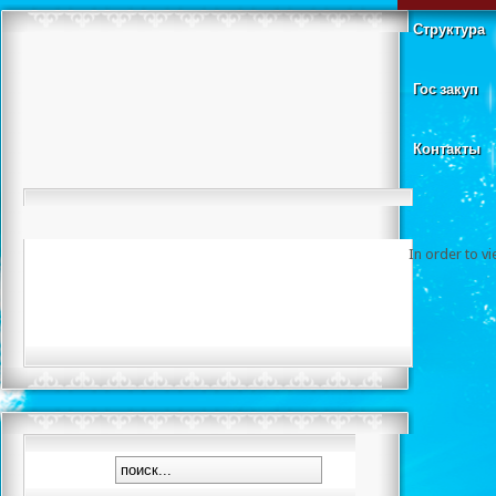
Структура
Гос закуп
Контакты
In order to v
Нет пути ко