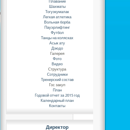
Плавание
культуры, антик
Шахматы
стандартов поведен
Тогузкумалак
области спорта, соз
Легкая атлетика
Вольная борба
нетерпимости к лю
Пауэрлифтинг
коррупции.
Футбол
Танцы на колясках
Асык ату
Дзюдо
Галерея
Фото
Видео
Структура
Сотрудники
Тренерский состав
Гос закуп
План
Годовой отчет за 2015 год
Календарный план
Контакты
Директор