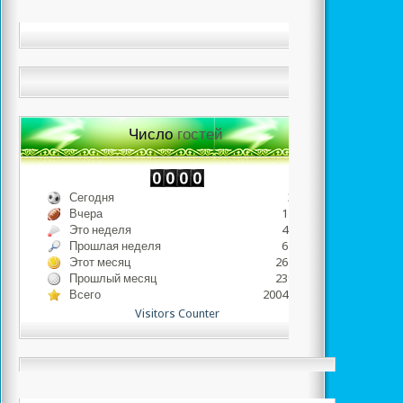
Число
гостей
Сегодня
319
Вчера
1482
Это неделя
4653
Прошлая неделя
6538
Этот месяц
26126
Прошлый месяц
23942
Всего
2004100
Visitors Counter