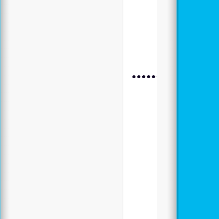
.................