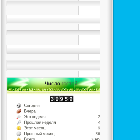
Число
гостей
Сегодня
685
Вчера
498
Это неделя
2235
Прошлая неделя
4634
Этот месяц
9381
Прошлый месяц
36798
Всего
3095689