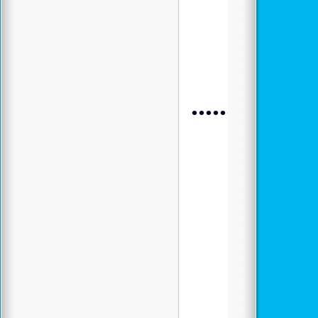
.................