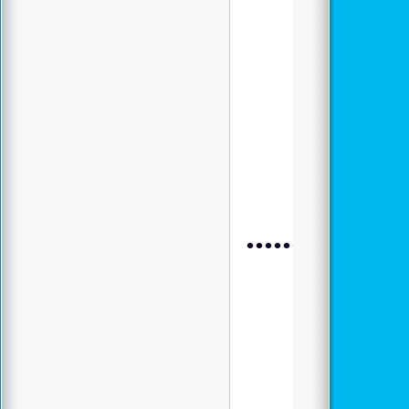
.................