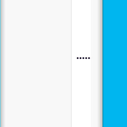
.................