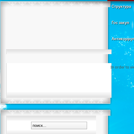
Структура
Гос закуп
Антикорру
In order to v
Фотогал