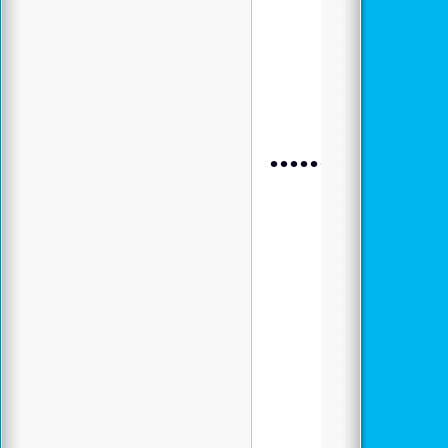
.................