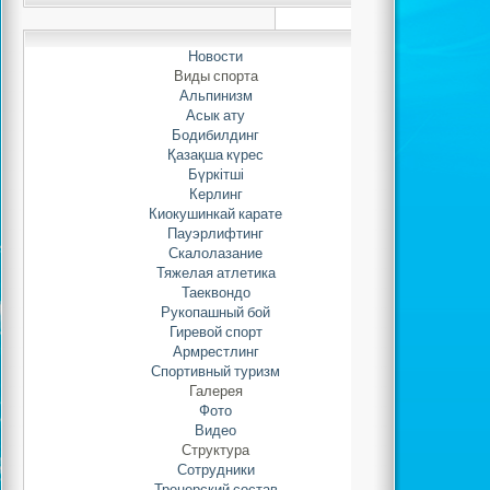
Новости
Виды спорта
Альпинизм
Асык ату
Бодибилдинг
Қазақша күрес
Бүркітші
Керлинг
Киокушинкай карате
Пауэрлифтинг
Скалолазание
Тяжелая атлетика
Таеквондо
Рукопашный бой
Гиревой спорт
Армрестлинг
Спортивный туризм
Галерея
Фото
Видео
Структура
Сотрудники
Тренерский состав