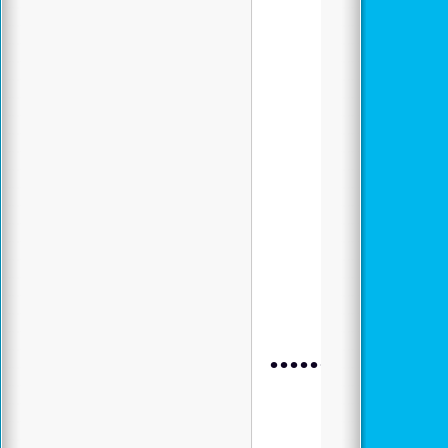
.................