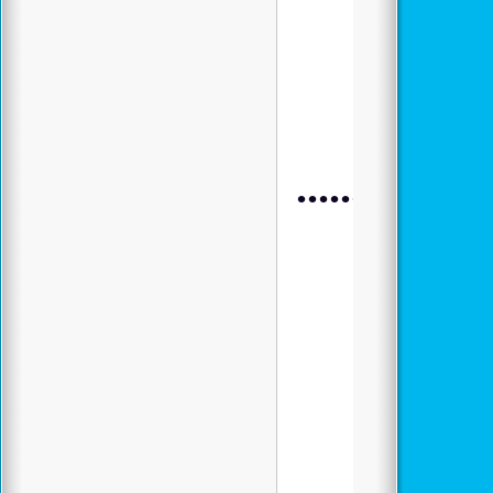
.................