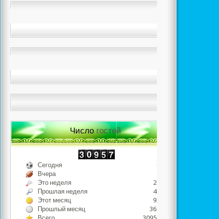
Число
гостей
Сегодня
683
Вчера
498
Это неделя
2233
Прошлая неделя
4634
Этот месяц
9379
Прошлый месяц
36798
Всего
3095687