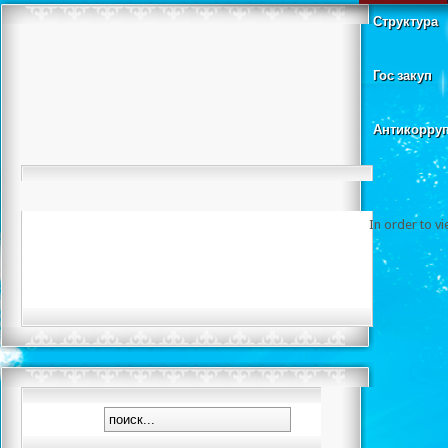
Структура
Гос закуп
Антикорру
In order to v
Скалола