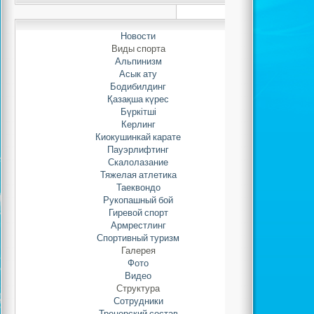
Новости
Виды спорта
Альпинизм
Асык ату
Бодибилдинг
Қазақша күрес
Бүркітші
Керлинг
Нравит
Киокушинкай карате
Пауэрлифтинг
Скалолазание
Тяжелая атлетика
Таеквондо
Рукопашный бой
Гиревой спорт
Армрестлинг
Спортивный туризм
Галерея
Фото
Видео
Структура
Сотрудники
Тренерский состав