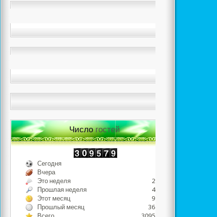
Число
гостей
Сегодня
725
Вчера
498
Это неделя
2275
Прошлая неделя
4634
Этот месяц
9421
Прошлый месяц
36798
Всего
3095729