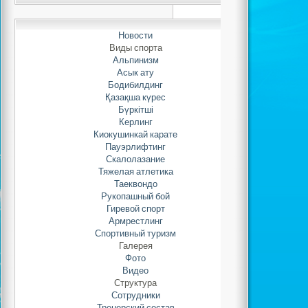
Автор: Adminis
01.03.2022 
Новости
Виды спорта
Альпинизм
Асык ату
Бодибилдинг
Қазақша күрес
Бүркітші
Нравит
Керлинг
Киокушинкай карате
Обновлено 02.09.
Пауэрлифтинг
Скалолазание
Тяжелая атлетика
Таеквондо
Рукопашный бой
Гиревой спорт
Армрестлинг
Спортивный туризм
Галерея
Фото
Видео
Структура
Сотрудники
Тренерский состав