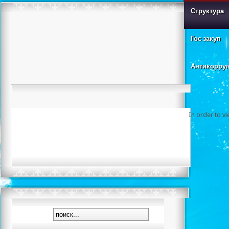
Структура
Гос закуп
Антикорру
In order to v
Структ