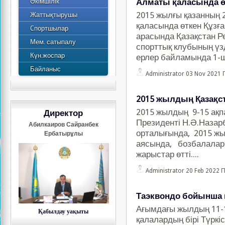
Әкімшілік
Қызметкерлер
Алматы қаласында ө
Жаттықтырушы
2015 жылғы қазанның 
СШ
Жоспар
қаласында өткен Құзғ
Cпортшылар
СШҮ
2012 жылдың жылдық
арасында Қазақстан Р
Мем. сатыпалу
есебі
спорттық клубының үзд
Күн.жоспар
ерлер байламында 1-ші
Байланыс
Administrator
03 Nov 2021 
2015 жылдың Қазақс
2015 жылдың 9-15 ақ
Директор
Президенті Н.Ә.Назар
Абилкаиров Сайранбек
орталығында, 2015 жы
Ербатырұлы
аясында, бозбалалар
жарыстар өтті....
Administrator
20 Feb 2022 
Таэквондо бойынша 
Ағымдағы жылдың 11-1
Қабылдау уақыты
қалалардың бірі Түркі