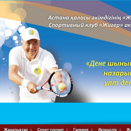
Жаңалықтар
Спорт түрлері
Галерея
Әкімшілік
Ж