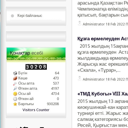
арасында Қазақстан Р
Чемпионатқа еліміздің
қатысып, бақтарын сы
Кері байланыс
Administrator
18 Feb 2022 
Құзға өрмелеуден А
2015 жылдың 15ақпан
құзға өрмелеуден Аста
Қонақтар
есебі
жылдамдыққа өрмелеу
Жарысқа жас ерекшелі
«Скала», «Тұрар»,...
Бүгін
64
Кеше
473
Administrator
18 Feb 2022 
Осы апта
537
Өткен апта
4197
«ТМД Кубогы» VIII Х
Осы ай
4734
Өткен ай
0
2015 жылдың 13 ақпа
Барлығы
930208
киокушинкай-кан кар
Visitors Counter
турнирі өтті. Жарыс ж
салмақ категориясы бо
Ресей, Қырғыстан мен..