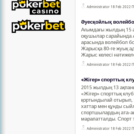
Administrator
18 Feb 2022 
Әуесқойлық волейбо
Ағымдағы жылдың 15 
оқушылар сарайында 
арасында волейбол бо
Жарысқа 80-ге жуық а
Жарыс келесі нәтижеле
Administrator
18 Feb 2022 
«Жігер» спорттық к
2015 жылдың 13 ақпа
«Жігер» спорттық кл
қортындылай отырып,
хаттар мен құнды сый
спортшылардың ата-
марапатталды. Спорт 
Administrator
18 Feb 2022 