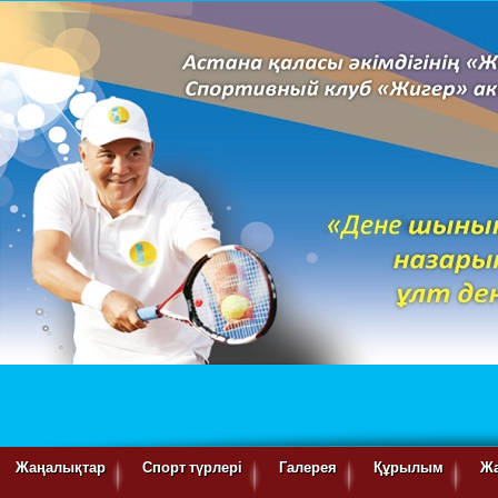
Жаңалықтар
Спорт түрлері
Галерея
Құрылым
Ж