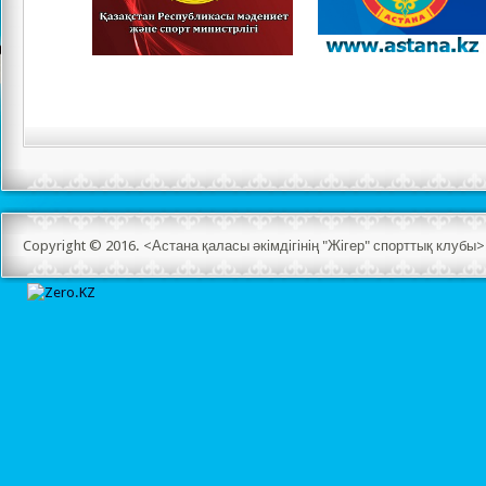
Copyright © 2016. <Астана қаласы әкімдігінің "Жігер" спорттық клуб