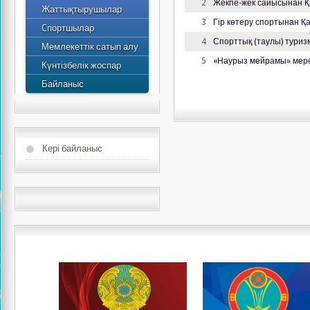
2
Жекпе-жек сайысынан Қ
Жаттықтырушылар
Спортшылардың атағы
Жоспар
3
Гір көтеру спортынан 
Cпортшылар
Ең үздік спортшылар
2015 жылдың жылдық
4
Спорттық (таулы) тури
Мемлекеттік сатып алу
есебі
5
«Наурыз мейрамы» мерек
Күнтізбелік жоспар
Байланыс
Кері байланыс