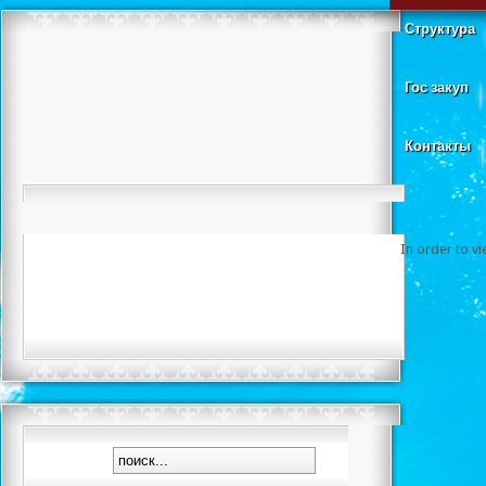
Структура
Гос закуп
Контакты
In order to v
Дзюд