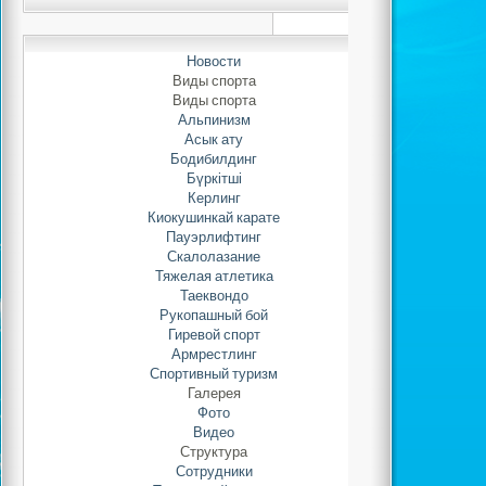
Автор: Adminis
25.08.2021 
Новости
Виды спорта
Виды спорта
Альпинизм
Нравит
Асык ату
Бодибилдинг
Бүркітші
Керлинг
Киокушинкай карате
Пауэрлифтинг
Скалолазание
Тяжелая атлетика
Таеквондо
Рукопашный бой
Гиревой спорт
Армрестлинг
Спортивный туризм
Галерея
Фото
Видео
Структура
Сотрудники