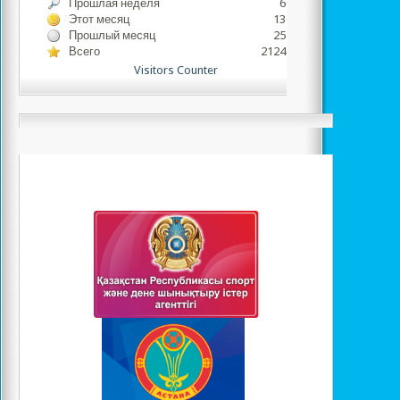
Прошлая неделя
6091
Этот месяц
13643
Прошлый месяц
25130
Всего
2124741
Visitors Counter