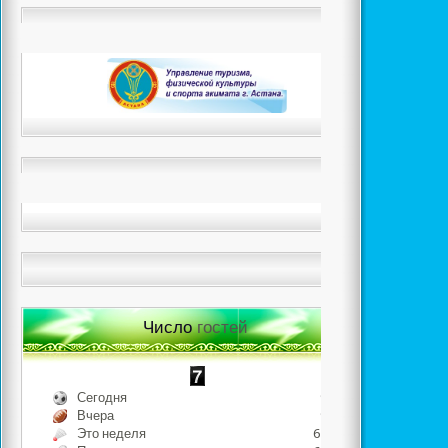
Число
гостей
Сегодня
967
Вчера
950
Это неделя
6757