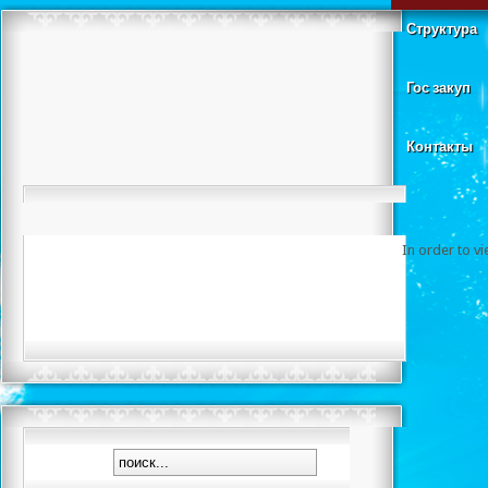
Структура
Гос закуп
Контакты
In order to v
Вольная 