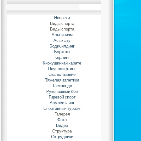
Автор: Adminis
24.08.2021 
Новости
Виды спорта
Виды спорта
Альпинизм
Нравит
Асык ату
Бодибилдинг
Бүркітші
Керлинг
Киокушинкай карате
Пауэрлифтинг
Скалолазание
Тяжелая атлетика
Таеквондо
Рукопашный бой
Гиревой спорт
Армрестлинг
Спортивный туризм
Галерея
Фото
Видео
Структура
Сотрудники