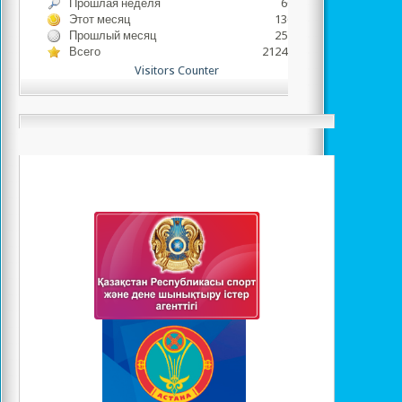
Прошлая неделя
6091
Этот месяц
13643
Прошлый месяц
25130
Всего
2124741
Visitors Counter