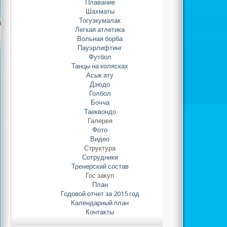
Плавание
Шахматы
Тогузкумалак
Легкая атлетика
Вольная борба
Пауэрлифтинг
Футбол
Танцы на колясках
Асык ату
Дзюдо
Голбол
Бочча
Таеквондо
Галерея
Фото
Видео
Структура
Сотрудники
Тренерский состав
Гос закуп
План
Годовой отчет за 2015 год
Календарный план
Контакты