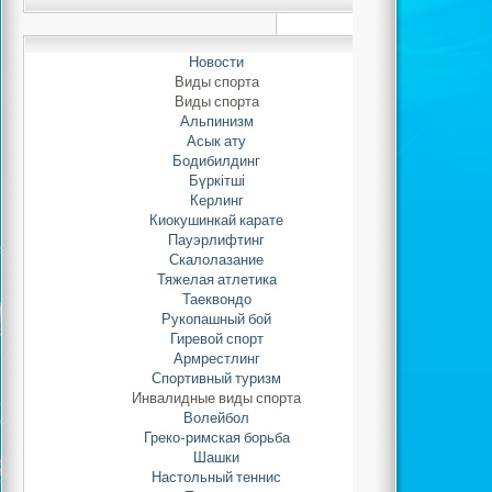
Автор: Adminis
13.08.2021 
Новости
Виды спорта
Виды спорта
Альпинизм
Нравит
Асык ату
Обновлено 13.08.
Бодибилдинг
Бүркітші
Керлинг
Киокушинкай карате
Пауэрлифтинг
Скалолазание
Тяжелая атлетика
Таеквондо
Рукопашный бой
Гиревой спорт
Армрестлинг
Спортивный туризм
Инвалидные виды спорта
Волейбол
Греко-римская борьба
Шашки
Настольный теннис