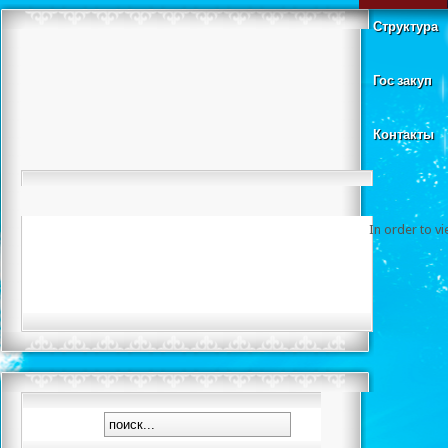
Структура
Гос закуп
Контакты
In order to v
плава