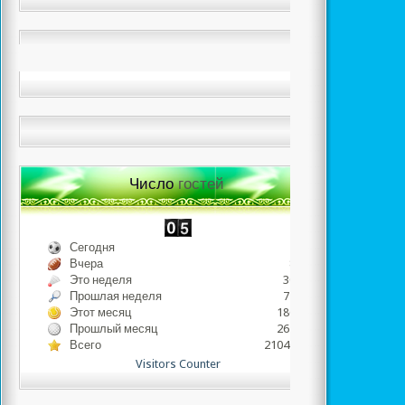
Число
гостей
Сегодня
259
Вчера
812
Это неделя
3097
Прошлая неделя
7519
Этот месяц
18686
Прошлый месяц
26403
Всего
2104654
Visitors Counter