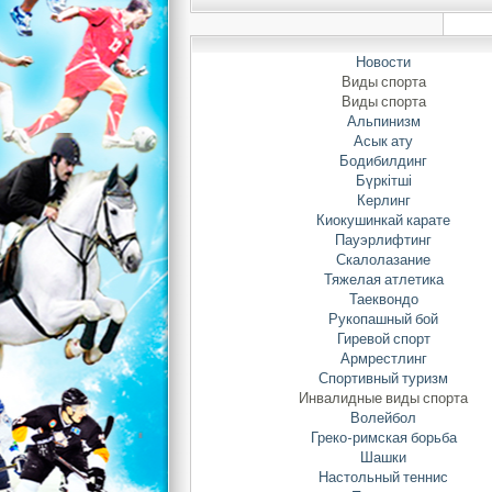
Новости
Виды спорта
Виды спорта
Альпинизм
Асык ату
26-
Бодибилдинг
Бүркітші
Керлинг
Киокушинкай карате
Пауэрлифтинг
Скалолазание
Тяжелая атлетика
Таеквондо
Рукопашный бой
Гиревой спорт
Армрестлинг
Спортивный туризм
Инвалидные виды спорта
Волейбол
Греко-римская борьба
Шашки
Настольный теннис