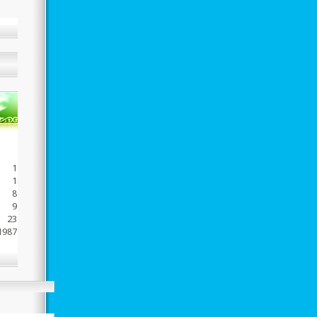
149
1185
1825
8526
9493
23942
1987467