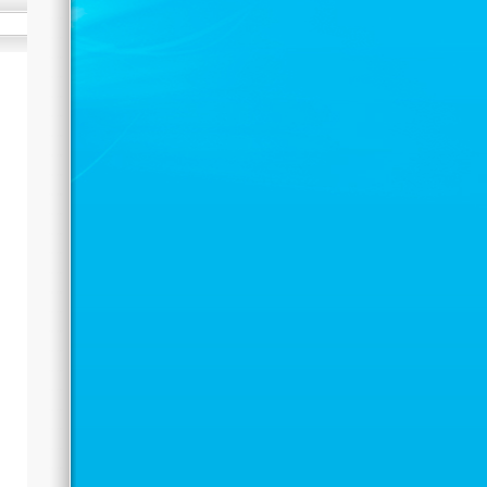
рукопашному бою
Автор: Administrator
23.05.2022 11:42
28 мая 2017 года в городе Щучинск
пройдет Открытый Турнир по
рукопашному бою.
Нравится