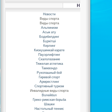
национальн
спорта «Ұлы д
Новости
Виды спорта
Автор: Adminis
Виды спорта
13.09.2021 
Альпинизм
Асык ату
Бодибилдинг
В городе Аста
Бүркітші
Керлинг
комбинате «Дәуле
Киокушинкай карате
завершился фестив
Пауэрлифтинг
города Астаны «Ұл
Скалолазание
«Дух великой степ
Тяжелая атлетика
Масштабное соревн
Таеквондо
по национальным иг
Рукопашный бой
Гиревой спорт
зачете, такие как ко
Армрестлинг
поднятие монеты,
Спортивный туризм
перетягивание, жамбы
Инвалидные виды спорта
в стрельбе, ка
Волейбол
тогызкумалак и асык а
Греко-римская борьба
Шашки
Настольный теннис