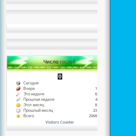
Число
гостей
Сегодня
49
Вчера
1386
Это неделя
6302
Прошлая неделя
4712
Этот месяц
8921
Прошлый месяц
23812
Всего
2068486
Visitors Counter