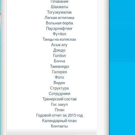
Плавание
С 17 по 19 а
Шахматы
отборочный тур по а
Тогузкумалак
регионов Казахстана
Легкая атлетика
город Астана (СКО
Вольная борба
(ЗКО), ВКО, Жамб
Пауэрлифтинг
(ЮКО). 12 сентября 
Футбол
Танцы на колясках
спортсмены из Аст
Асык ату
спортивного клуба «
Дзюдо
Аслан, Мыңтөре Нұ
Голбол
Нұрбек, Қуанова Ар
Бочча
Камила заняли почетн
Таеквондо
отстав от чемпионов 
Галерея
Фото
Чемпионами ст
Видео
Жамбылская облас
Структура
призерами стали
Сотрудники
Поздравляя всех п
Тренерский состав
дальнейших побед.
Гос закуп
План
Годовой отчет за 2015 год
Календарный план
Контакты