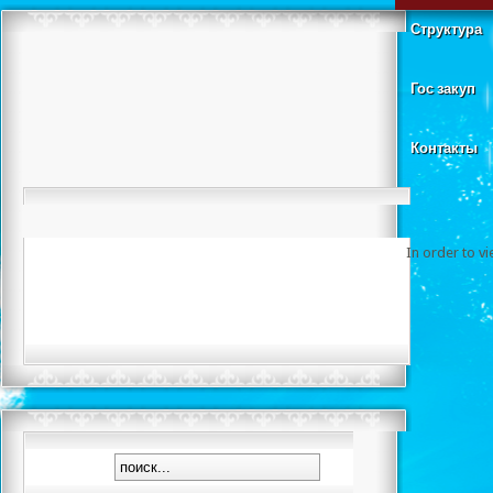
Структура
Гос закуп
Контакты
In order to v
Фестива