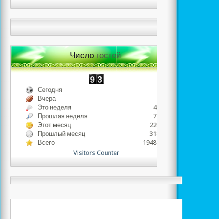
Число
гостей
Сегодня
91
Вчера
795
Это неделя
4849
Прошлая неделя
7219
Этот месяц
22025
Прошлый месяц
31837
Всего
1948234
Visitors Counter