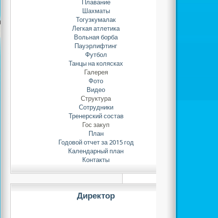
Плавание
Шахматы
Тогузкумалак
3 место - Мил
Легкая атлетика
(84 кг), Голдобов Евг
Вольная борба
Пауэрлифтинг
Футбол
По пауэрл
Танцы на колясках
Галерея
экипировки:
Фото
Видео
Структура
3 место - Минк
Сотрудники
кг)
Тренерский состав
Гос закуп
План
Годовой отчет за 2015 год
Календарный план
Контакты
Директор