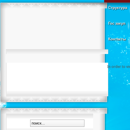
Структура
Гос закуп
Контакты
In order to v
Чемпионат Р