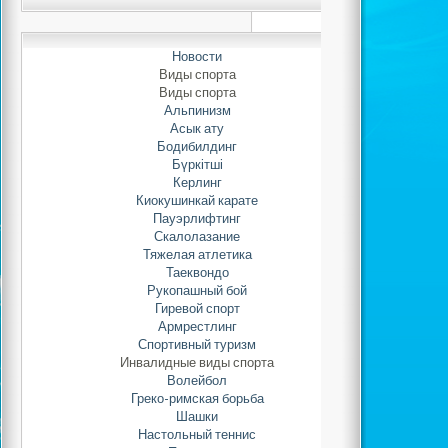
Казахста
пауэрлиф
Новости
Виды спорта
Автор: Adminis
Виды спорта
14.03.2022 
Альпинизм
Асык ату
Бодибилдинг
С 1 по 8 мар
Бүркітші
Керлинг
городе Шымкент пр
Киокушинкай карате
Республики К
Пауэрлифтинг
пауэрлифтингу с
Скалолазание
девушек, юниоров, ю
Тяжелая атлетика
женщин и ветеран
Таеквондо
категории до 105
Рукопашный бой
Гиревой спорт
пауэрлифтингу Ры
Армрестлинг
серебряным п
Спортивный туризм
классическому пауэрл
Инвалидные виды спорта
Волейбол
Греко-римская борьба
1 место - Минк
Шашки
кг);
Настольный теннис