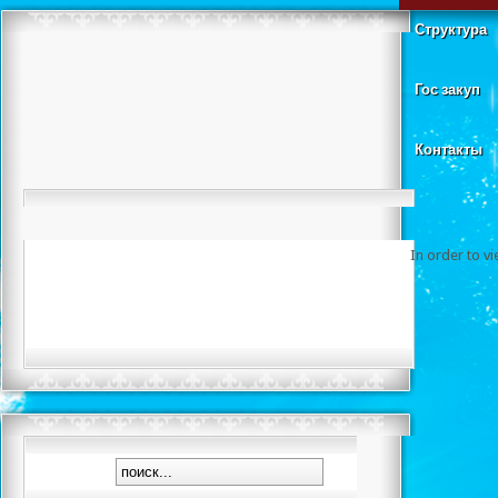
Структура
Гос закуп
Контакты
In order to v
Чемпионат гор