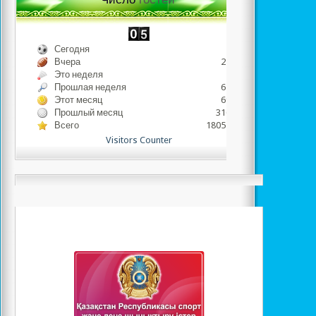
Сегодня
422
Вчера
2247
Это неделя
422
Прошлая неделя
6574
Этот месяц
6996
Прошлый месяц
31652
Всего
1805424
Visitors Counter