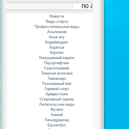
по асыкату ср
Новости
Автор: Adminis
Виды спорта
31.10.2021 
Профессиональные виды
Альпинизм
Асык ату
28 октября в
Бодибилдинг
школе №18 прошел Ч
Бүркітші
Астаны «Алтын кү
Керлинг
среди юношей 2002-
Киокушинкай карате
Пауэрлифтинг
г.р
На чемпионате у
.
Скалолазание
60 спортсменов. От с
Тяжелая атлетика
«Жигер» принима
Таеквондо
спортсменов. Нурла
Рукопашный бой
Смагулова Азиза, Д
Гиревой спорт
завоевали зол
Армрестлинг
Спортивный туризм
серебряными призера
Любительские виды
Бауыржан, Бекма
Футбол
Ауелбай Жайхан занял
Хоккей
Тоғызқұмалақ
Баскетбол