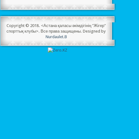
Copyright © 2018. <Астана қаласы әкімдігінің "Жігер"
спорттық клубы>. Все права защищены. Designed by
Nurdaulet.B