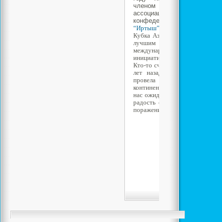
членом Международной ф
ассоциаций (ФИФА) и Аз
конфедерации (АФК).В 19
“Иртыш”
выходит в четвер
Кубка Азиатских чемпионов, ч
лучшим выступлением каза
международной арене.В 200
инициативе Рахата Алиева, п
Кто-то считает, что этот шаг о
лет назад, кто-то считает н
провела несколько от
континентальным и мировым 
нас ожидала редкая радость по
радость от ничьих, а также 
поражений...
Нравит