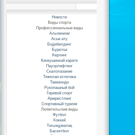
Новости
Виды спорта
Профессиональные виды
Альпинизм
История фу
Асык ату
Бодибилдинг
Бүркітші
Керлинг
ФУТБОЛ (англ. football, от fo
Киокушинкай карате
спортивная игра на травяно
Пауэрлифтинг
противоборствующие коман
каждой), используя ведение и 
Скалолазание
другой частью тела (кроме рук)
Тяжелая атлетика
ворота соперника и не пропус
Таеквондо
поле - 90-120x45-90 м. Во
Рукопашный бой
продолжительность игры - 90 м
Гиревой спорт
перерывом 15 мин). Межд
футбольных ассоциаций (ФИ
Армрестлинг
объединяет 204 национальных
Спортивный туризм
Любительские виды
Футбол
Хоккей
Тоғызқұмалақ
Баскетбол