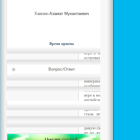
проявлениях в 4 в. до н. э.
изображение жонглирующ
древнегреческой амфоре, храня
Хамзин
Азамат Мукантаевич
Среди воинов Спарты была 
"эпискирос", в которую игра
Непосредственным предшест
футбола был, по всей в
"гарпастум". В этой игре, кот
военной тренировки легионер
мяч между двумя стойками
Время приема
жестокостью. Именно благода
игра в мяч в 1 в. н. э. стала
островах, быстро получив пр
жителей бриттов и кельто
достойными учениками - в 21
Вопрос/Ответ
впервые победили команду рим
Примерно в 5 в. эта игра ис
империей, но память о ней 
особенно в Италии. Даже вел
состязался в излюбленной ф
игре в ножной мяч. Когда в 17 
английского короля Карла I
познакомились там с этой игро
престол в 1660 Карла II завез
стала игрой придворных. С
Англии носил чрезвычайн
характер, и сама игра предста
дикую свалку на улицах. Англи
не на жизнь, а на смерть. Не
вели упорную войну с футбо
Число
гостей