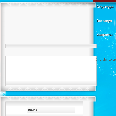
Структура
Гос закуп
Контакты
In order to v
Футбо