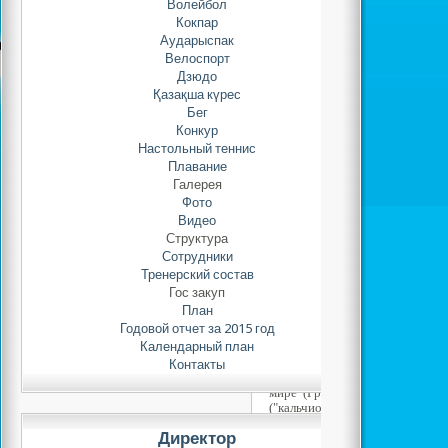
Волейбол
Кокпар
Аударыспак
Велоспорт
Дзюдо
Қазақша күрес
Бег
Конкур
Настольный теннис
Плавание
Галерея
Фото
Видео
Структура
Сотрудники
Тренерский состав
История возникновения.
Гос закуп
План
Годовой отчет за 2015 год
Футбол - самая популярная 
Календарный план
История "ножного мяча" насчи
В различные игры с мячом, пох
Контакты
странах Древнего Востока (Еги
мире (Греция, Рим), во Франци
("кальчио"), в Англии. В Др
футбол игра была известна в 
Директор
Греции игра в мяч была п