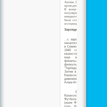
Англии, Шотландии, Уэльса и 
проводятся ежегодно и сейчас)
В конце 19 в. футбол нача
популярность в Европе и Латин
инициативе Бельгии, Дании, 
была создана Международная
ассоциаций (ФИФА).
Зарождение казахстанского
...
с
зарождения футбола в н
началось с появления перв
в Семипалатинске (ныне Сем
1940 году состоялся пе
казахстанского клуба на вс
еще алма-атинское “Ди
финальном матче Кубка СС
физкультуры выиграло в Т
“Торпедо” со счетом 3:1 и 
Затем в 1959 году образуе
Казахской ССР, после ч
дивизионе СССР наводит К
Алма-Аты.
В 1992 году Фут
Казахской ССР, преобразуе
Футбольную ассоциацию Р
(ныне Федерация футбола К
году Казахстан принимае