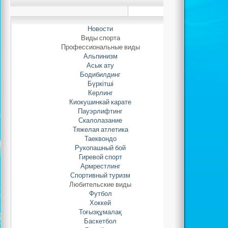
по асык
Новости
Автор: Adminis
Виды спорта
17.10.2021 
Профессиональные виды
Альпинизм
Асык ату
В Шымкенте с 5
Бодибилдинг
текущего года
про
Бүркітші
Республики К
Керлинг
национальному виду 
Киокушинкай карате
Пауэрлифтинг
бес асык. На со
Скалолазание
спортивного к
Тяжелая атлетика
участвовли 6 спорт
Таеквондо
ату среди мужчин к
Рукопашный бой
(Кайыпбек Мырзаму
Гиревой спорт
Адилхан и Молжиг
Армрестлинг
Спортивный туризм
заняла первое мест
Любительские виды
игроки команды «Аст
Футбол
Раухан, Серик
Хоккей
Худайбердиева Улж
Тоғызқұмалақ
серебряные медали. 
Баскетбол