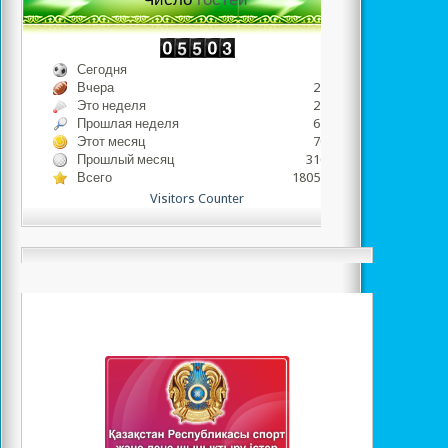
Сегодня
501
Вчера
2247
Это неделя
2748
Прошлая неделя
6413
Этот месяц
7075
Прошлый месяц
31652
Всего
1805503
Visitors Counter