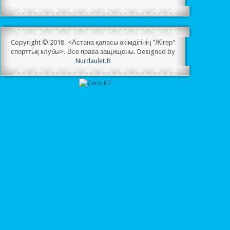
Copyright © 2018. <Астана қаласы әкімдігінің "Жігер"
спорттық клубы>. Все права защищены. Designed by
Nurdaulet.B