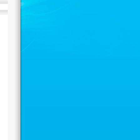
по асык ату
Автор: Administrator
02.10.2021 11:51
Чемпионат города Астаны по асык
у и «Бес асык» среди юношей и
вушек 2004-2006 г.р. прошел 29
нтября текущего года в городе
тана. На чемпионате участвовали
еди юношей 12 команд среди
вушек 10 команд. Команда «Жигер»
еди юношей заняла первое место
торой в составе играли Алпейс
уыржан и Ауелбай Жайхан. Среди
вушек Смагулова Азиза и Бекмахан
улым которой играли в составе
манды «Жигер-1» завоевали
ребряные медали. Поздравляем
енера по асык ату Рахметова