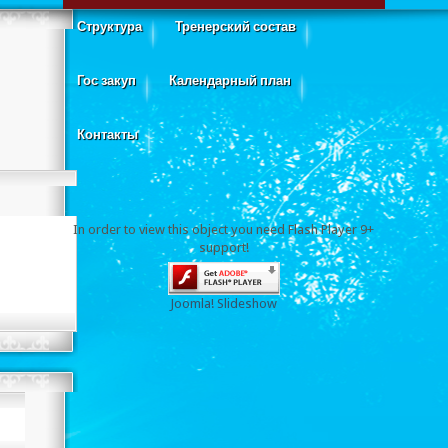
Структура
Тренерский состав
Гос закуп
Календарный план
Контакты
In order to view this object you need Flash Player 9+
support!
Joomla! Slideshow
емпионат города Астаны