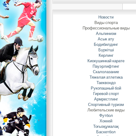
Новости
Виды спорта
Профессиональные виды
Альпинизм
Асык ату
Бодибилдинг
ат
Бүркітші
де
Керлинг
се
Киокушинкай карате
Пауэрлифтинг
Ас
Скалолазание
ср
Тяжелая атлетика
де
Таеквондо
ср
Рукопашный бой
ко
Гиревой спорт
Ба
Армрестлинг
Спортивный туризм
де
Любительские виды
Ая
Футбол
ко
Хоккей
се
Тоғызқұмалақ
тр
Баскетбол