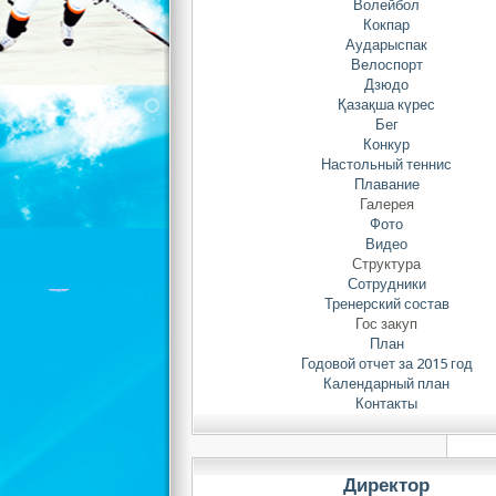
Ес
Волейбол
Кокпар
сп
Аударыспак
Велоспорт
Дзюдо
Қазақша күрес
Бег
Конкур
Настольный теннис
Плавание
Галерея
Фото
Видео
Структура
Сотрудники
Тренерский состав
Гос закуп
План
Годовой отчет за 2015 год
Календарный план
Контакты
Директор