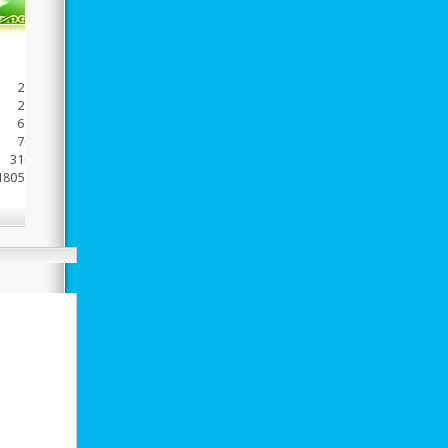
498
2247
2745
6413
7072
31652
1805500