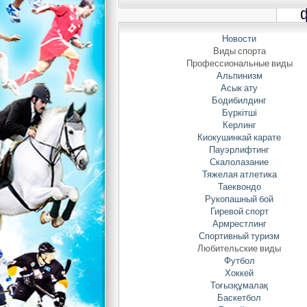
Новости
Виды спорта
Профессиональные виды
Альпинизм
Асык ату
Бодибилдинг
Бүркітші
Керлинг
отм
Киокушинкай карате
В 
Пауэрлифтинг
«Жи
Скалолазание
со
Тяжелая атлетика
ку
Таеквондо
Чт
Рукопашный бой
Гиревой спорт
со
Армрестлинг
уп
Спортивный туризм
за
Любительские виды
вт
Футбол
тр
Хоккей
ко
Тоғызқұмалақ
Баскетбол
н