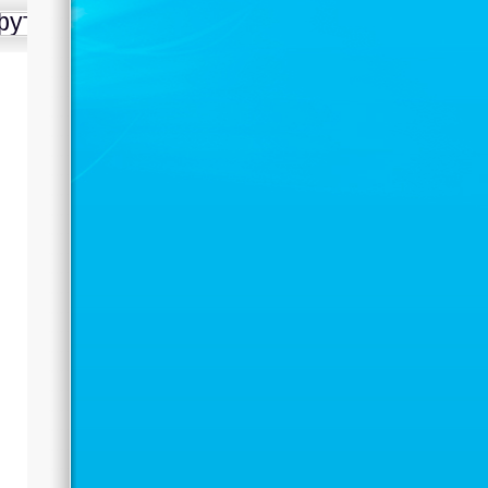
футболу посвященный ко
Дню спорта
Автор: Administrator
18.08.2021 11:17
День спорта в Казахстане
ечается третье воскресенье августа.
честь праздника спортивный клуб
гер» 18 августа организовал среди
трудников, тренеров и спортсменов
бок «Жигера» по мини-футболу.
обы побороться за кубок «Жигер»
брались 9 команд. В результате
орной борьбы первое место
воевала команда «Пауэрлифтинг»,
орое место команда «Бүркітші» и
етье место команда «Жігер». Кроме
мандной победы спортсмены были
аграждены следующими