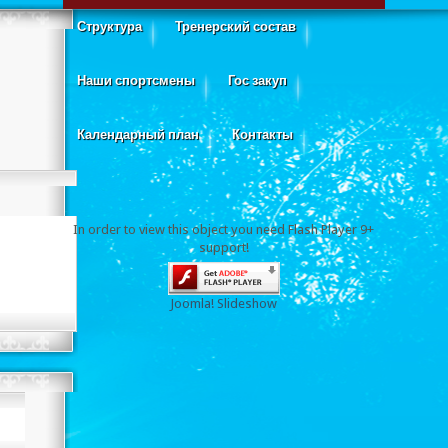
Структура
Тренерский состав
Наши спортсмены
Гос закуп
Календарный план
Контакты
In order to view this object you need Flash Player 9+
support!
Joomla! Slideshow
Кубок «Жигера» по мини-