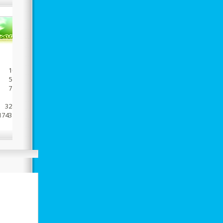
214
1057
5240
7117
214
32837
1743521