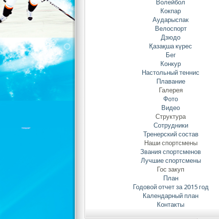
Волейбол
но
Кокпар
Ба
Аударыспак
Жа
Велоспорт
на
Дзюдо
По
Қазақша күрес
Бег
иг
Конкур
ме
Настольный теннис
пр
Плавание
Галерея
Фото
Видео
сп
Структура
Сотрудники
с
Тренерский состав
пр
Наши спортсмены
спо
Звания спортсменов
Лучшие спортсмены
Гос закуп
План
Годовой отчет за 2015 год
Календарный план
Контакты