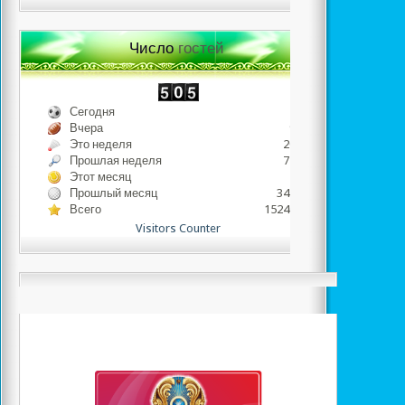
Число
гостей
Сегодня
165
Вчера
996
Это неделя
2077
Прошлая неделя
7236
Этот месяц
165
Прошлый месяц
34508
Всего
1524058
Visitors Counter