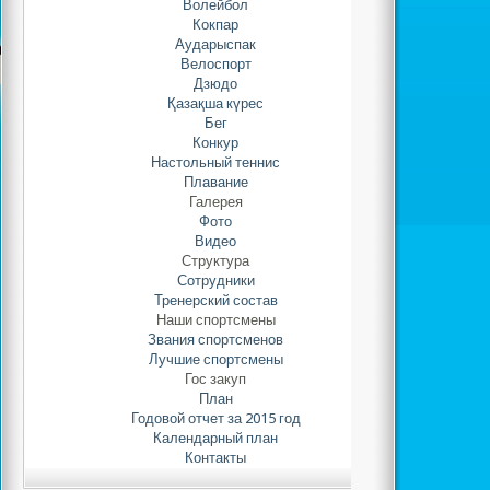
Волейбол
шахматам 29
спортсм
Кокпар
37 спортсменов
Аударыспак
тогызкумалаку
у
Велоспорт
спортсменов
.
Дзюдо
Қазақша күрес
Бег
Конкур
Настольный теннис
Плавание
Галерея
Фото
Видео
Структура
Сотрудники
Тренерский состав
Наши спортсмены
Звания спортсменов
Лучшие спортсмены
Гос закуп
План
Годовой отчет за 2015 год
Календарный план
Контакты