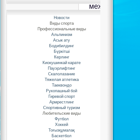
международно
ЭКСПО-
Новости
Виды спорта
Автор: Adminis
Профессиональные виды
01.06.2022 
Альпинизм
Асык ату
Бодибилдинг
В период с 27 п
Бүркітші
Керлинг
открытый городс
Киокушинкай карате
шахматам, шашкам 
Пауэрлифтинг
среди всех категори
Скалолазание
есть спортсмены
Тяжелая атлетика
нарушением органов 
Таеквондо
опорно - двигател
Рукопашный бой
Гиревой спорт
Соревнования по 
Армрестлинг
прошли в Доме - 
Спортивный туризм
престарелых и 
Любительские виды
соревнования по ша
Футбол
прошли в На
Хоккей
академической б
Тоғызқұмалақ
Баскетбол
соревнованиях прини