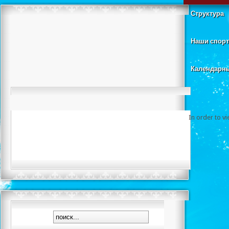
Структура
Наши спор
Календарн
In order to v
Турнир пос