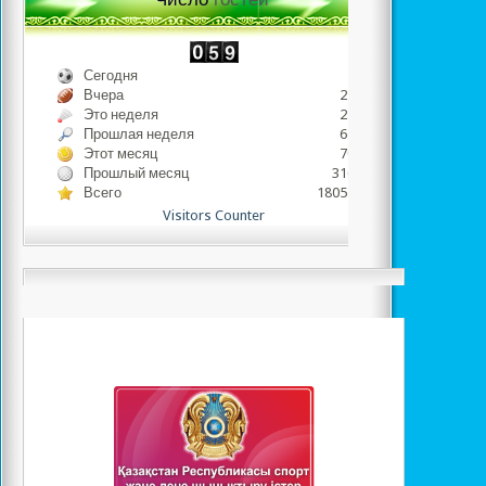
Сегодня
496
Вчера
2247
Это неделя
2743
Прошлая неделя
6413
Этот месяц
7070
Прошлый месяц
31652
Всего
1805498
Visitors Counter