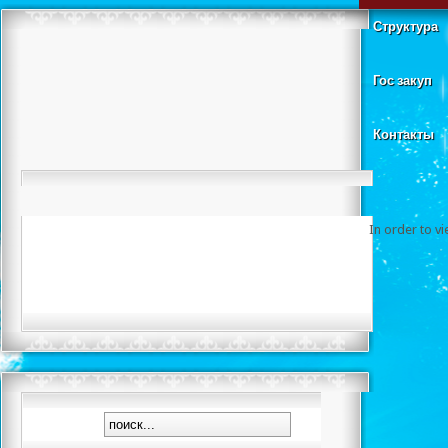
Структура
Гос закуп
Контакты
In order to v
Чемпионат Р