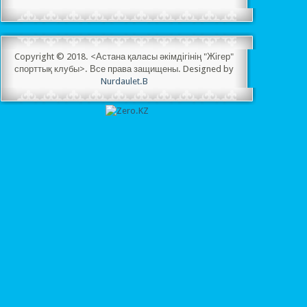
Copyright © 2018. <Астана қаласы әкімдігінің "Жігер"
спорттық клубы>. Все права защищены. Designed by
Nurdaulet.B