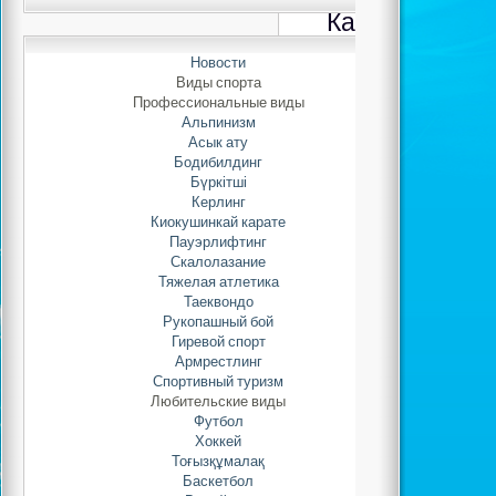
Казахстан по 
Новости
Автор: Adminis
Виды спорта
06.12.2021 
Профессиональные виды
Альпинизм
Асык ату
7-14 декабря 201
Бодибилдинг
Каменогорске прово
Бүркітші
Республики Казахстан
Керлинг
Нравит
Киокушинкай карате
Пауэрлифтинг
Скалолазание
Тяжелая атлетика
Таеквондо
Рукопашный бой
Гиревой спорт
Армрестлинг
Спортивный туризм
Любительские виды
Футбол
Хоккей
Тоғызқұмалақ
Баскетбол