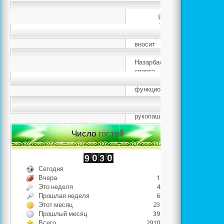
Я имею честь работ
клубе «Жигер» акимата гор
очень радует тот факт, чт
вносит свой посильный 
послании Президента Респу
Назарбаева «Стратегия 205
спорта населения, дост
объектов населению
функционируют такие 
спортивные виды как ал
туризм, скалолазание, киок
рукопашный бой, таекво
армрестлинг, бодибилдинг
Число
гостей
гиревой спорт, керлинг, ас
қазақша күрес. На нашем с
волнующий Вас вопрос и пол
кратчайшие сроки.
Сегодня
207
Вчера
1240
Это неделя
4244
Наш клуб – это прос
Прошлая неделя
6678
успеха и безопасности. Каз
Этот месяц
23162
можем сделать его совреме
Прошлый месяц
39579
с вами. Мы приглашаем вас
Всего
2910380