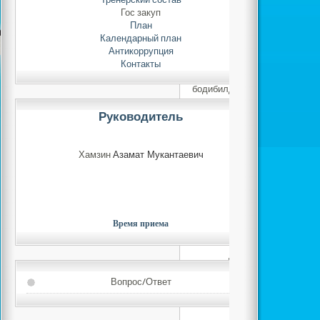
клуб халық арасында спорт
Гос закуп
өмір салтын насихаттау ж
План
Сонымен қатар, «Жігер» спо
Календарный план
спорт түрлері: альпинизм, 
Антикоррупция
өрмелеу, киокушинкай - к
Контакты
сайысы, таеквондо, со
бодибилдинг, ауыр атлетика
асық ату, бүркітшілік жән
Руководитель
Сондай-ақ, өздеріңіз
сауалдарыңызды жолдап, 
жауап ала аласыздар.
Хамзин
Азамат Мукантаевич
Біздің ресми сай
серіктеріңізге айналатын
туралы толық ақпарат алу
табылатындығына 
Время приема
Ізгі ниетпен, зор ден
Вопрос/Ответ
Уважаемые посетител