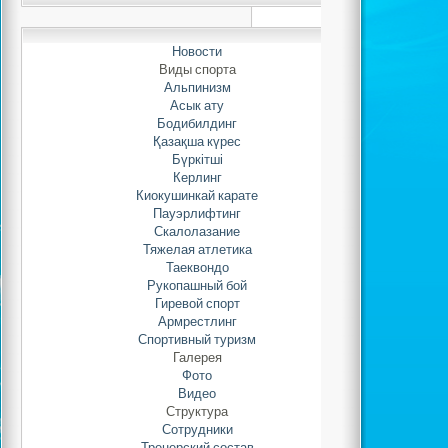
Новости
Виды спорта
Хамзин Азамат М
Альпинизм
Асык ату
Бодибилдинг
Қазақша күрес
Бүркітші
Керлинг
Құрметті сайт о
Киокушинкай карате
Пауэрлифтинг
Скалолазание
Біз сіздерді Нұр-Сұл
Тяжелая атлетика
«Жігер» спорттық клубы
Таеквондо
беттерін парақтауға шақыра
Рукопашный бой
сау»-деген сөз де текке ай
Гиревой спорт
сөздердің нағыз кілті спорт е
Армрестлинг
Спортивный туризм
Галерея
Қазақстан Республ
Фото
Н.Ә. Назарбаевтың «2050 
Видео
біздің республикада жаппа
Структура
спортты дамытуға үлкен ма
Сотрудники
қойган тапсырмаларды іске а
Тренерский состав