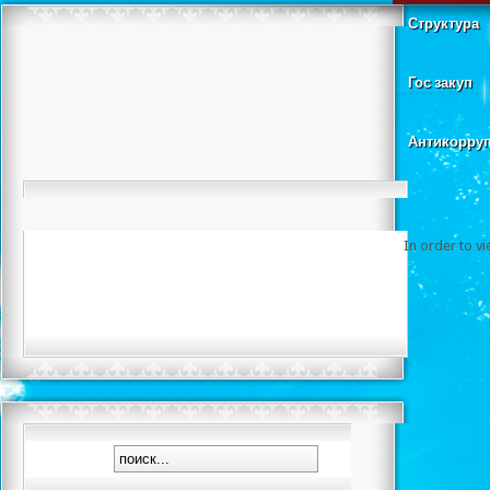
Структура
Гос закуп
Антикорру
In order to v