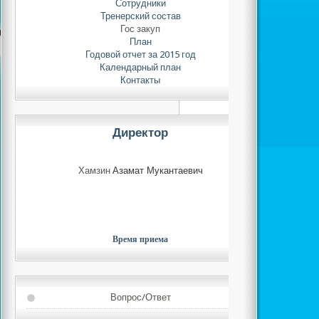
Сотрудники
47 кг завоевала сере
Тренерский состав
Гос закуп
План
Поздравляем
Годовой отчет за 2015 год
таеквондо Кан Андре
Календарный план
и спортсменов с дос
Контакты
Директор
Хамзин
Азамат Мукантаевич
Время приема
Вопрос/Ответ