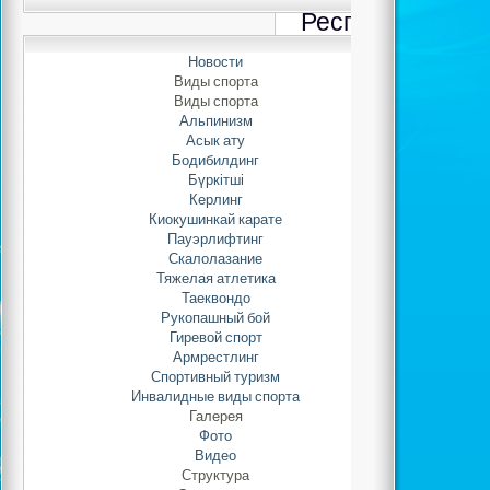
Республикански
таекво
Новости
Виды спорта
Автор: Adminis
Виды спорта
23.01.2022 
Альпинизм
Асык ату
Бодибилдинг
С16 по 18 янва
Бүркітші
Керлинг
городе Павлодар п
Киокушинкай карате
Республики Казахста
Пауэрлифтинг
На Чемпионате Ка
Скалолазание
весовой категории 48
Тяжелая атлетика
место.Также, 19-20 
Таеквондо
Павлодар прош
Рукопашный бой
Гиревой спорт
Республиканский Тур
Армрестлинг
за Кубок акима Павло
Спортивный туризм
На Турнире всего уч
Инвалидные виды спорта
600 спортсменов со в
Галерея
Среди девушек Ковба
Фото
категории 55 кг ста
Видео
Структура
Кан Снежана в весов