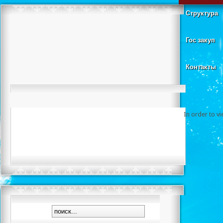
Структура
Гос закуп
Контакты
In order to v
Чемпионат РК 