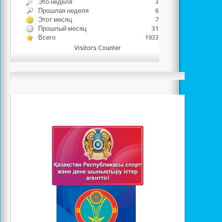
Это неделя
3783
Прошлая неделя
6251
Этот месяц
7751
Прошлый месяц
31837
Всего
1933960
Visitors Counter