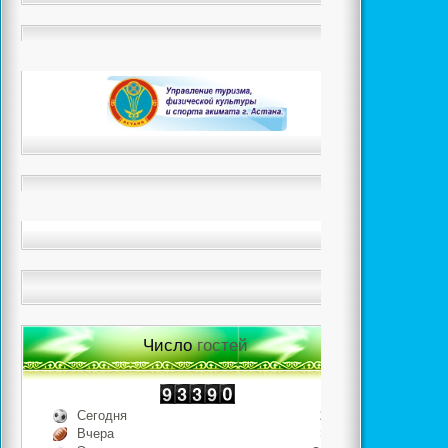
Число
гостей
Сегодня
307
Вчера
856