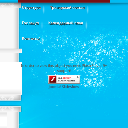
Структура
Тренерский состав
Гос закуп
Календарный план
Контакты
In order to view this object you need Flash Player 9+
support!
Joomla! Slideshow
Чемпионат Республики