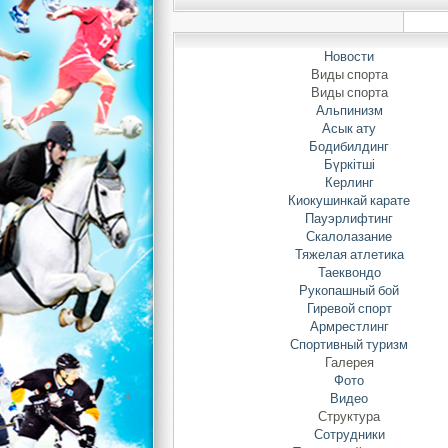
Новости
Виды спорта
Виды спорта
Альпинизм
Асык ату
Бодибилдинг
5-
Бүркітші
Керлинг
Киокушинкай карате
Пауэрлифтинг
Скалолазание
Тяжелая атлетика
Таеквондо
Рукопашный бой
Гиревой спорт
Армрестлинг
Спортивный туризм
Галерея
Фото
Видео
Структура
Сотрудники