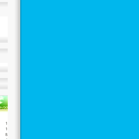
1126
1028
8156