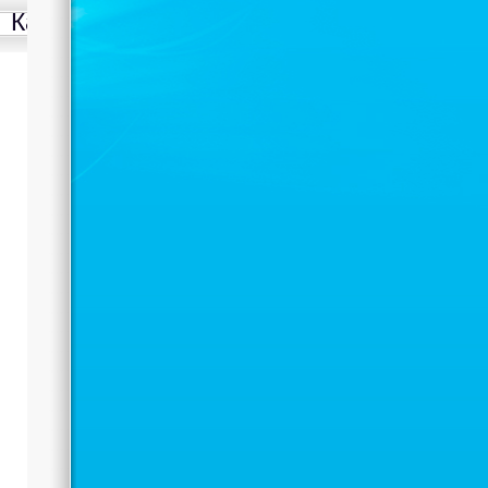
Казахстан по тяжелой
атлетике
Автор: Administrator
31.10.2021 05:34
9 ноября 2017 года в городе Атырау
пройдет Чемпионат Республики
Казахстан по тяжелой атлетике.
Нравится