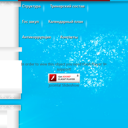
Структура
Тренерский состав
Гос закуп
Календарный план
Антикоррупция
Контакты
In order to view this object you need Flash Player 9+
support!
Joomla! Slideshow
нлайн турнир по асык ату