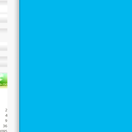
707
498
2257
4634
9403
36798
3095711