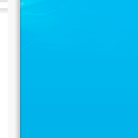
Автор: Administrator
25.08.2021 05:03
-16 августа 2020 года прошел
айн Турнир по асык ату и бес асык
,
священный «Дню спорта». В
ревнованиях приняли участие 72
ортсменов. Соревнования прошли
еди взрослых и юношей.
бедителями и призерами стали:
 место – Жагиев Советхан, Куанова
Аружан, Серік Кәусар;
место – Бұланбай Аслан, Бекмаахан
Жайна;