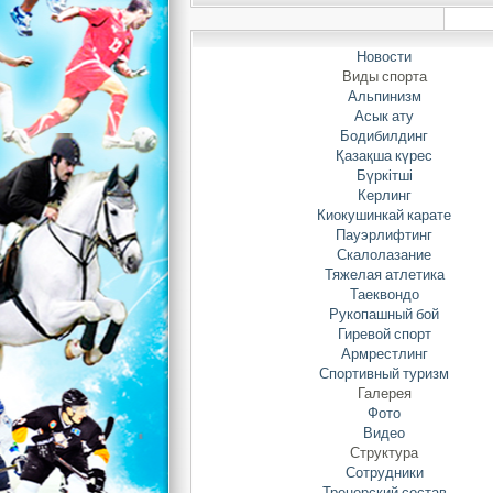
Новости
Виды спорта
Альпинизм
14
Асык ату
Бодибилдинг
онл
Қазақша күрес
по
Бүркітші
со
Керлинг
сп
Киокушинкай карате
ср
Пауэрлифтинг
Скалолазание
Тяжелая атлетика
Таеквондо
По
Рукопашный бой
Гиревой спорт
Армрестлинг
1
Спортивный туризм
Галерея
Фото
Видео
Структура
2 
Сотрудники
Тренерский состав