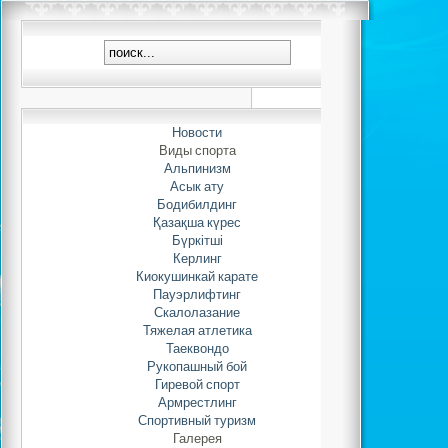
Кубок Республик
Автор: Adminis
15.03.2022 
Новости
Виды спорта
Альпинизм
С
11
по
17
марта
Асык ату
Бодибилдинг
Шымкенте пройдет К
Қазақша күрес
Казахстан по асык ату
Бүркітші
Нравит
Керлинг
Киокушинкай карате
Пауэрлифтинг
Скалолазание
Тяжелая атлетика
Таеквондо
Рукопашный бой
Гиревой спорт
Армрестлинг
Спортивный туризм
Галерея