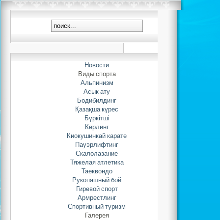
Кубок Республик
по скалол
Новости
Автор: Adminis
Виды спорта
25.01.2022 
Альпинизм
Асык ату
Бодибилдинг
С 30 января по 4 фев
Қазақша күрес
Алматы пройдет Ку
Бүркітші
Казахстан по ск
Керлинг
Нравит
Киокушинкай карате
Пауэрлифтинг
Скалолазание
Тяжелая атлетика
Таеквондо
Рукопашный бой
Гиревой спорт
Армрестлинг
Спортивный туризм
Галерея