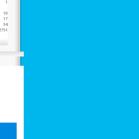
1778
833
10980
17766
34343
2751384