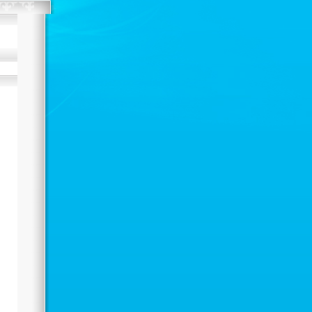
еспубликанский Турнир по
тяжелой атлетике
Автор: Administrator
21.11.2021 11:38
17-24 декабря 2018 года в городе
окшетау пройдет Республиканский
Турнир по тяжелой атлетике.
Нравится