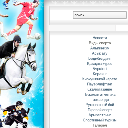
Р
Новости
Виды спорта
Альпинизм
Асык ату
Бодибилдинг
Қазақша күрес
К
Бүркітші
Керлинг
Киокушинкай карате
Пауэрлифтинг
Скалолазание
Тяжелая атлетика
Таеквондо
Рукопашный бой
Гиревой спорт
Армрестлинг
Спортивный туризм
Галерея