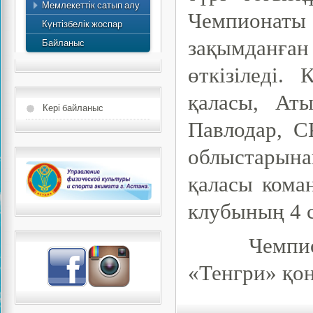
Мемлекеттік сатып алу
есебі
Чемпионаты 
Күнтізбелік жоспар
Байланыс
зақымданғ
өткізіледі.
қаласы, Ат
Кері байланыс
Павлодар, 
облыстарын
қаласы кома
клубының 4 
Чемпионатт
«Тенгри» қона