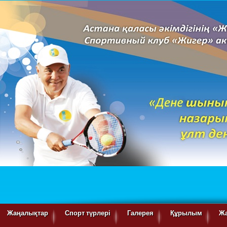
Жаңалықтар
Спорт түрлері
Галерея
Құрылым
Ж