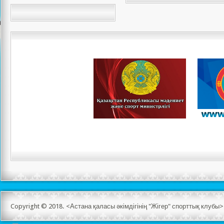
Copyright © 2018. <Астана қаласы әкімдігінің "Жігер" спорттық клуб