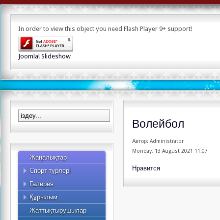
Альпинизм
Асық ату
In order to view this object you need Flash Player 9+ support!
Бодибилдинг
Бүркітші
Керлинг
Joomla! Slideshow
Киокушинкай карате
Сомдалу
Құзға өрмелеу
Ауыр атлетика
Таеквондо
Волейбол
Жекпе-жек сайысы
Автор: Administrator
Гір спорты
Monday, 13 August 2021 11:07
Жаңалықтар
Қол күресі
Нравится
Спорт түрлері
Спорттық туризм
Фото
Галерея
Видео
Құрылым
Қызметкерлер
Жоспар
Жаттықтырушылар
2015 жылдың жылдық