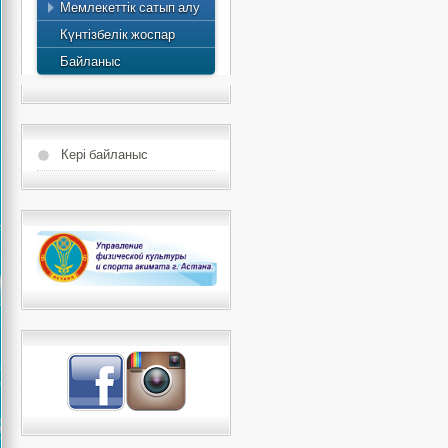
Мемлекеттік сатып алу
есебі
Күнтізбелік жоспар
Байланыс
Кері байланыс