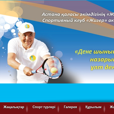
Жаңалықтар
Спорт түрлері
Галерея
Құрылым
Ж