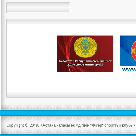
Copyright © 2019. <Астана қаласы әкімдігінің "Жігер" спорттық клуб