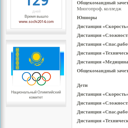
129
Общекомандный заче
Многопроф. колледж
дней
Время вышло
Юниоры
www.sochi2014.com
Дистанция «Скорость
Дистанция «Сложност
Дистанция «Спас.рабо
Дистанция «Техничес
Дистанция «Медицина
Общекомандный заче
Дети
Национальный Олимпийский
Дистанция «Скорость
комитет
Дистанция «Сложност
Дистанция «Спас.рабо
Дистанция «Техничес