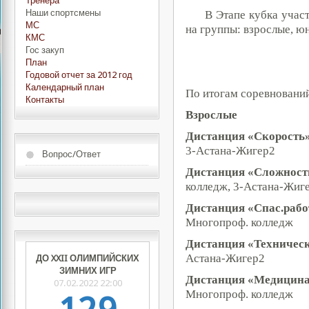
Тренера
Наши спортсмены
В Этапе кубка учас
МС
на группы: взрослые, ю
КМС
Гос закуп
План
Годовой отчет за 2012 год
Календарный план
По итогам соревновани
Контакты
Взрослые
Дистанция «Скорость
3-Астана-Жигер2
Вопрос/Ответ
Дистанция «Сложност
колледж, 3-Астана-Жиг
Дистанция «Спас.рабо
Многопроф. колледж
Дистанция «Техничес
Астана-Жигер2
ДО XXII ОЛИМПИЙСКИХ
ЗИМНИХ ИГР
Дистанция «Медицина
07.02.2022 22:00
Многопроф. колледж