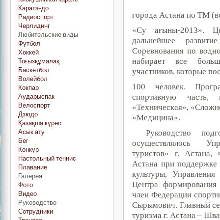
Каратэ-до
города Астана по ТМ (
Радиоспорт
Черлидинг
«Су
ағыны-2013
»
. Ц
Любительские виды
дальнейшее развити
Футбол
Соревнования по водн
Хоккей
набирает все больш
Тоғызқұмалақ
Баскетбол
участников, которые по
Волейбол
100 человек. Прогр
Кокпар
спортивную часть,
Аударыспак
Велоспорт
«Техническая», «Сложно
Дзюдо
«Медицина».
Қазақша күрес
Асык ату
Руководство под
Бег
осуществлялось Упр
Конкур
туристов» г. Астана,
Настольный теннис
Астана при поддержке 
Плавание
культуры, Управления
Галерея
Центра формирования 
Фото
Видео
член Федерации спорти
Руководство
Сырымович. Главный се
Сотрудники
туризма г. Астана – Шв