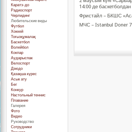
2 маусым күні «Сарыар
Каратэ-до
14:00 де баскетболда
Радиоспорт
Фристайл – БКШС «Аса
Черлидинг
Любительские виды
МЧС – Istanbul Doner 77
Футбол
Хоккей
Тоғызқұмалақ
Баскетбол
Волейбол
Кокпар
Аударыспак
Велоспорт
Дзюдо
Қазақша күрес
Асык ату
Бег
Конкур
Настольный теннис
Плавание
Галерея
Фото
Видео
Руководство
Сотрудники