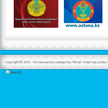
Copyright © 2013. <Астана қаласы әкімдігінің "Жігер" спорттық клуб