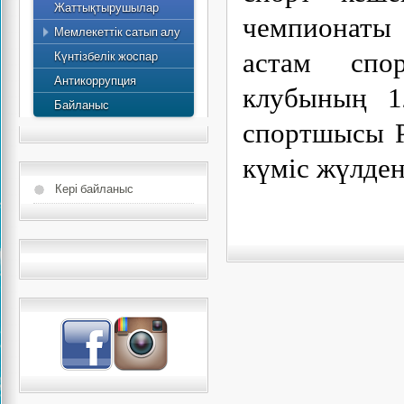
Жаттықтырушылар
2015 жылдың жылдық
чемпионаты
Мемлекеттік сатып алу
есебі
Күнтізбелік жоспар
астам спо
Антикоррупция
клубының 1
Байланыс
спортшысы Р
күміс жүлден
Кері байланыс