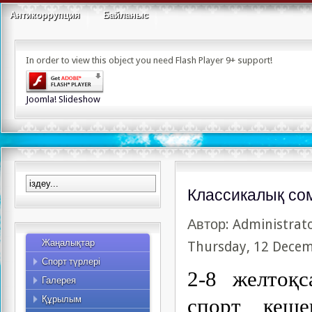
Альпинизм
Антикоррупция
Байланыс
Асық ату
Бодибилдинг
In order to view this object you need Flash Player 9+ support!
Бүркітші
Керлинг
Киокушинкай карате
Joomla! Slideshow
Сомдалу
Құзға өрмелеу
Ауыр атлетика
Таеквондо
Жекпе-жек сайысы
Классикалық со
Гір спорты
Автор: Administrat
Қол күресі
Жаңалықтар
Спорттық туризм
Thursday, 12 Decem
Спорт түрлері
Қазақ күресі
Фото
2-8 желтоқ
Галерея
Видео
Құрылым
Қызметкерлер
спорт кеше
Жоспар