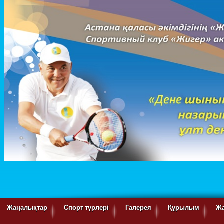
Жаңалықтар
Спорт түрлері
Галерея
Құрылым
Ж