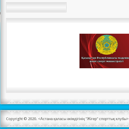
Copyright © 2020. <Астана қаласы әкімдігінің "Жігер" спорттық клуб