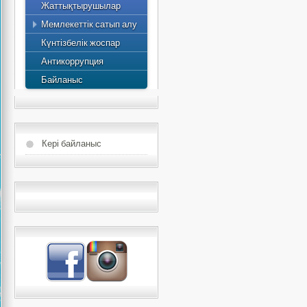
Жаттықтырушылар
2015 жылдың жылдық
Мемлекеттік сатып алу
есебі
Күнтізбелік жоспар
Антикоррупция
Байланыс
Кері байланыс