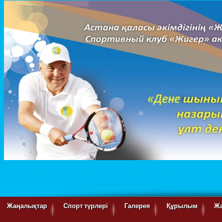
Жаңалықтар
Спорт түрлері
Галерея
Құрылым
Ж