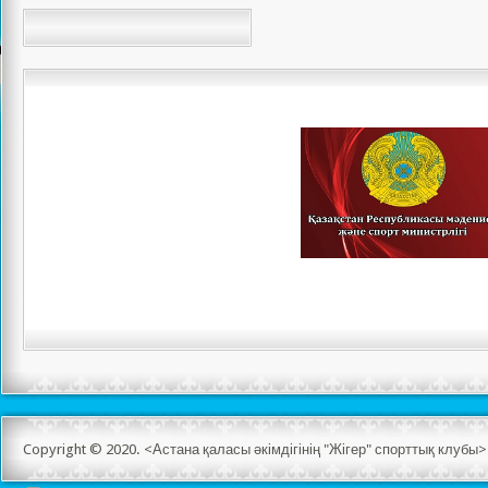
Copyright © 2020. <Астана қаласы әкімдігінің "Жігер" спорттық клуб