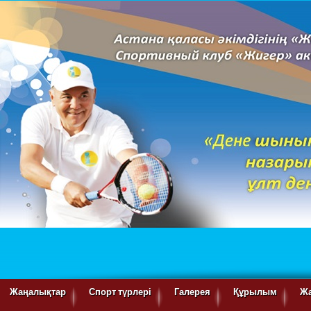
Жаңалықтар
Спорт түрлері
Галерея
Құрылым
Ж