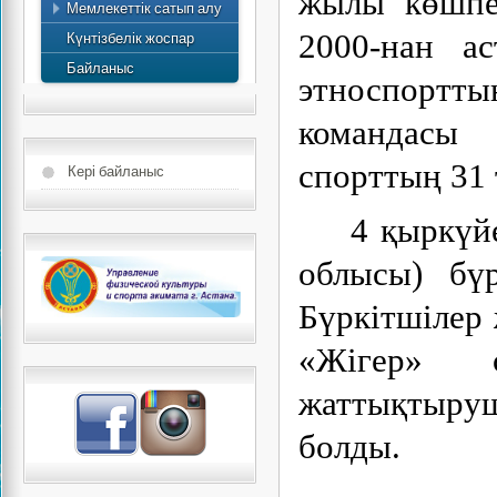
жылы көшпе
Мемлекеттік сатып алу
есебі
Күнтізбелік жоспар
2000-нан а
Байланыс
этноспортт
командасы
спорттың 31 
Кері байланыс
4 қыркүй
облысы) бү
Бүркітшілер
«Жігер» с
жаттықтыруш
болды.