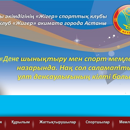
я
Құрылым
Жаттықтырушылар
Cпортшылар
Мемле