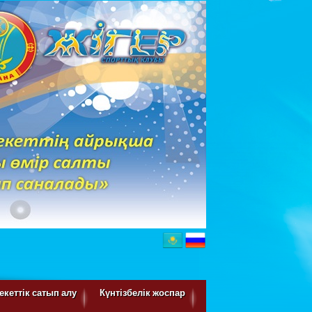
кеттік сатып алу
Күнтізбелік жоспар