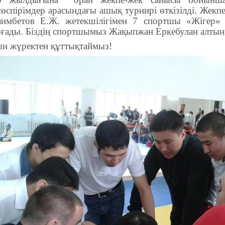
сөспірімдер арасындағы ашық турнирі өткізілді. Же
лимбетов Е.Ж. жетекшілігімен 7 спортшы «Жігер
рғады. Біздің спортшымыз Жақыпжан Еркебулан алтын 
н жүректен құттықтаймыз!