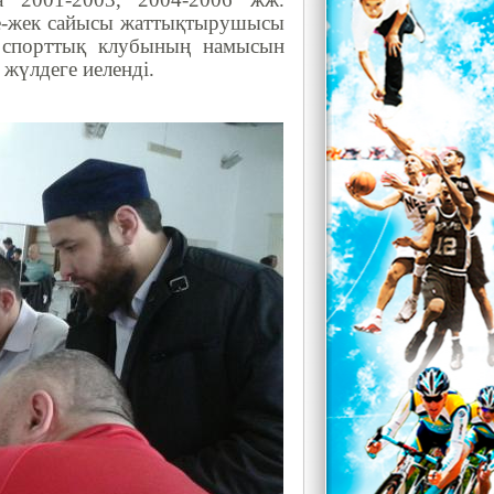
кпе-жек сайысы жаттықтырушысы
» спорттық клубының намысын
жүлдеге иеленді.