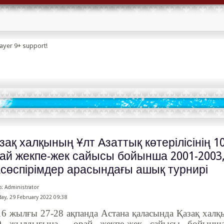
layer 9+ support!
зақ халқының Ұлт Азаттық көтерілісінің 
ай жекпе-жек сайысы бойынша 2001-2003,
сөспірімдер арасындағы ашық турнирі
: Administrator
y, 29 February 2022 09:38
6 жылғы 27-28 ақпанда Астана қаласында Қазақ халқы
0 жылдығына орай жекпе-жек сайысы бойынша 