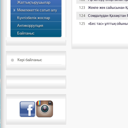
Жаттықтырушылар
123
Жекпе жек сайысынан Қ
Мемлекеттік сатып алу
Жоспар
124
Сомдалудан Қазақстан
Күнтізбелік жоспар
125
«Бес тас» ұлттық ойын
Антикоррупция
Байланыс
Кері байланыс