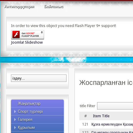
Альпинизм
Антикоррупция
Байланыс
Асық ату
Бодибилдинг
In order to view this object you need Flash Player 9+ support!
Бүркітші
Керлинг
Киокушинкай карате
Joomla! Slideshow
Сомдалу
Құзға өрмелеу
Ауыр атлетика
Таеквондо
Жекпе-жек сайысы
Жоспарланған і
Гір спорты
Қол күресі
Жаңалықтар
Спорттық туризм
title Filter
Спорт түрлері
Қазақ күресі
Фото
#
Item Title
Галерея
Видео
121
Құзға өрмелеуден Қаза
Құрылым
Қызметкерлер
122
Гір көтеру спортынан 