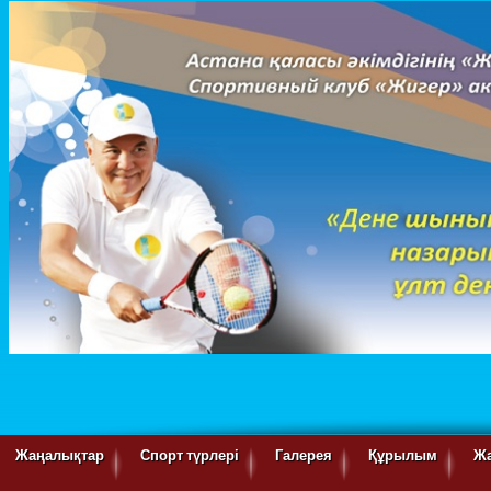
Жаңалықтар
Спорт түрлері
Галерея
Құрылым
Ж