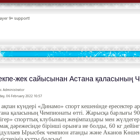
layer 9+ support!
кпе-жек сайысынан Астана қаласының 
: Administrator
ay, 06 February 2022 10:57
 ақпан күндері «Динамо» спорт кешенінде ересектер 
тана қаласының Чемпионаты өтті. Жарысқа барлығы 90
ігер» спорттық клубының жеңімпаздары мен жүлдегері
мақ дәрежесінде бірінші орынға ие болды, 60 кг дейінг
йдуллаев Ырысбек чемпион атанды және Аканов Көшен 
істеріңіз құтты болсын!