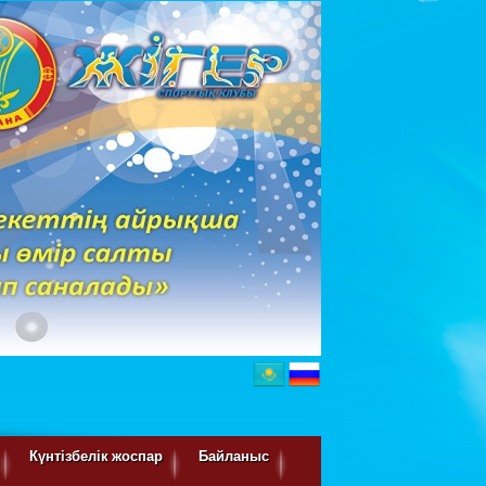
Күнтізбелік жоспар
Байланыс