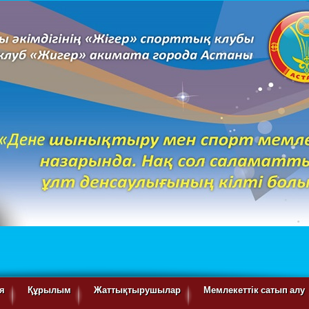
я
Құрылым
Жаттықтырушылар
Мемлекеттік сатып алу