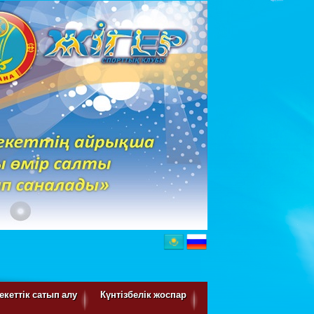
кеттік сатып алу
Күнтізбелік жоспар