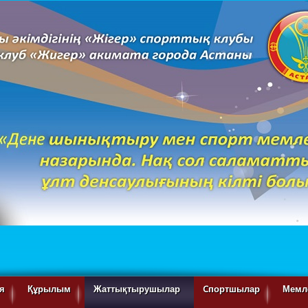
я
Құрылым
Жаттықтырушылар
Cпортшылар
Мемле