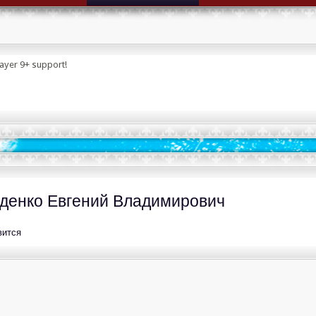
layer 9+ support!
денко Евгений Владимирович
вится