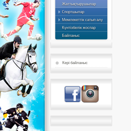
Жаттықтырушылар
Спортшылардың атағы
Жоспар
Cпортшылар
Ең үздік спортшылар
2015 жылдың жылдық
Мемлекеттік сатып алу
есебі
Күнтізбелік жоспар
Байланыс
Кері байланыс