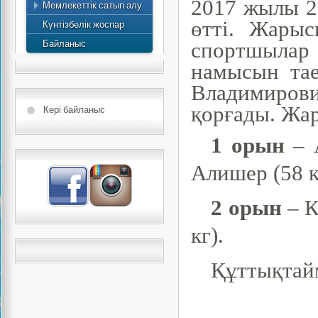
2017 жылы 2
Мемлекеттік сатып алу
есебі
өтті. Жары
Күнтізбелік жоспар
Байланыс
спортшылар
намысын та
Владимиров
қорғады. Жа
Кері байланыс
1 орын
– А
Алишер (58 к
2 орын
– К
кг).
Құттықтай