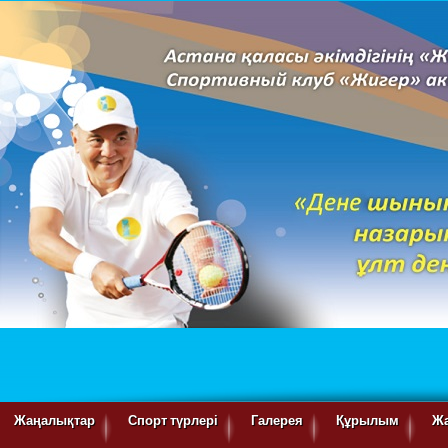
Жаңалықтар
Спорт түрлері
Галерея
Құрылым
Ж