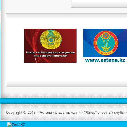
Copyright © 2018. <Астана қаласы әкімдігінің "Жігер" спорттық клуб