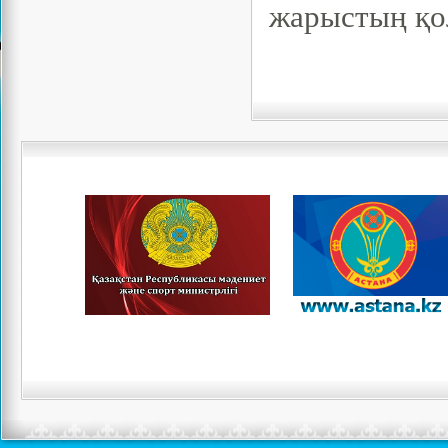
жарыстың қо