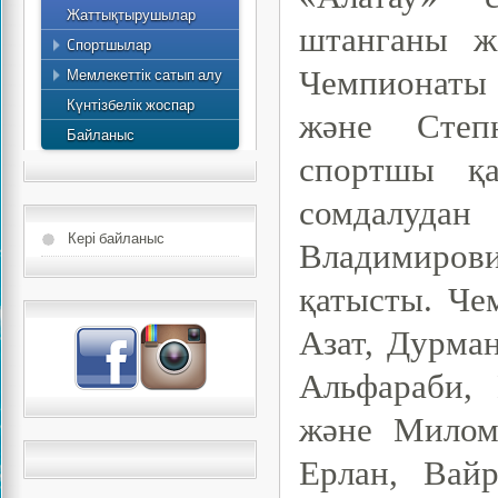
Жаттықтырушылар
Спортшылардың атағы
Жоспар
штанганы ж
Cпортшылар
Ең үздік спортшылар
2015 жылдың жылдық
Мемлекеттік сатып алу
Чемпионаты
есебі
Күнтізбелік жоспар
және Степн
Байланыс
спортшы қа
сомдалуда
Кері байланыс
Владимиров
қатысты. Че
Азат, Дурма
Альфараби,
және Милом
Ерлан, Вай