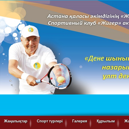
Жаңалықтар
Спорт түрлері
Галерея
Құрылым
Ж