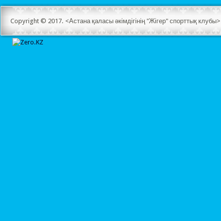
Copyright © 2017. <Астана қаласы әкімдігінің "Жігер" спорттық клуб