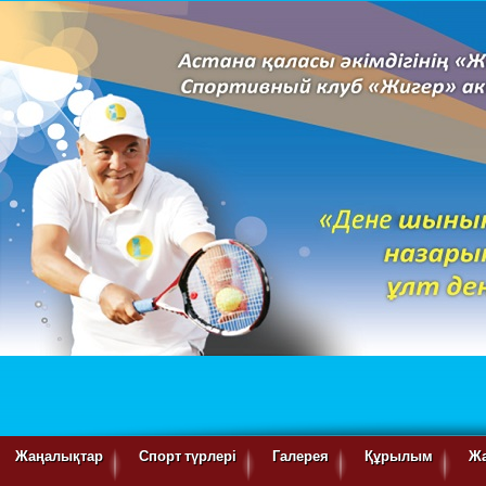
Жаңалықтар
Спорт түрлері
Галерея
Құрылым
Ж