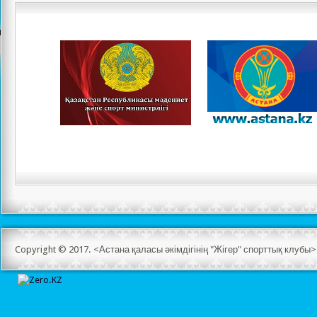
Copyright © 2017. <Астана қаласы әкімдігінің "Жігер" спорттық клуб