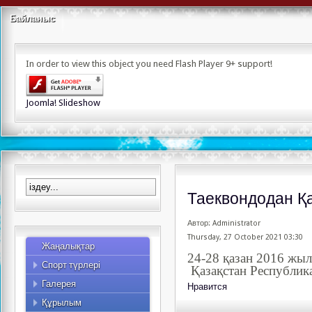
Байланыс
Альпинизм
Асық ату
Футбол
In order to view this object you need Flash Player 9+ support!
Бодибилдинг
Хоккей
Бүркітші
Тоғызқұмалақ
Керлинг
Баскетбол
Joomla! Slideshow
Киокушинкай карате
Волейбол
Сомдалу
Аударыспак
Құзға өрмелеу
Көкпар
Ауыр атлетика
Велобәйге
Таеквондо
Дзюдо
Таеквондодан Қ
Жекпе-жек сайысы
Қазақша күрес
Гір спорты
Жүгіру
Автор: Administrator
Қол күресі
Конкур
Thursday, 27 October 2021 03:30
Жаңалықтар
Кәсіпқой спорт түрлері
Спорттық туризм
Үстел теннисі
24-28 қазан 2016 жыл
Спорт түрлері
Әуесқой спорт түрлері
Фото
Жүзу
Қазақстан Республик
Галерея
Видео
Нравится
Құрылым
Қызметкерлер