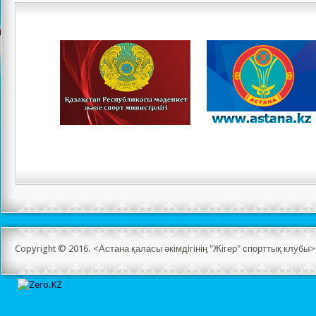
Copyright © 2016. <Астана қаласы әкімдігінің "Жігер" спорттық клуб