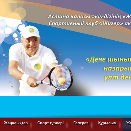
Жаңалықтар
Спорт түрлері
Галерея
Құрылым
Ж