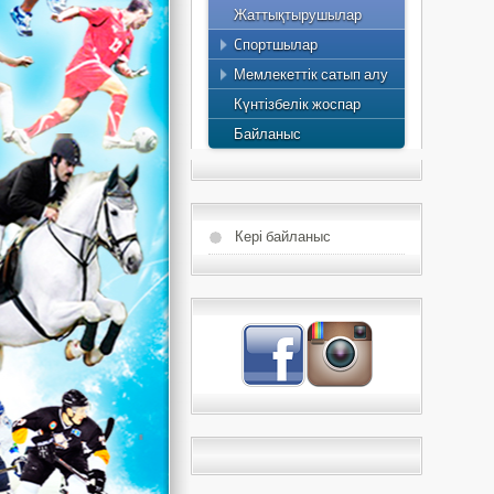
Жаттықтырушылар
Спортшылардың атағы
Жоспар
Cпортшылар
Ең үздік спортшылар
2015 жылдың жылдық
Мемлекеттік сатып алу
есебі
Күнтізбелік жоспар
Байланыс
Кері байланыс