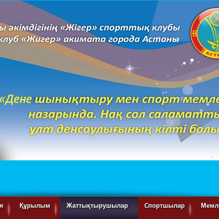
я
Құрылым
Жаттықтырушылар
Cпортшылар
Мемле