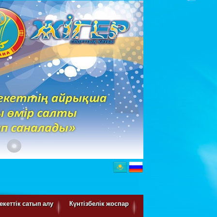
кеттік сатып алу
Күнтізбелік жоспар