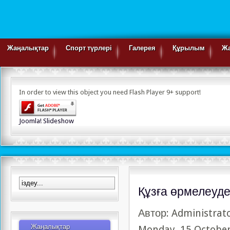
Жаңалықтар
Спорт түрлері
Галерея
Құрылым
Ж
Альпинизм
Асық ату
In order to view this object you need Flash Player 9+ support!
Бодибилдинг
Бүркітші
Керлинг
Joomla! Slideshow
Киокушинкай карате
Сомдалу
Құзға өрмелеу
Ауыр атлетика
Таеквондо
Құзға өрмелеуден
Жекпе-жек сайысы
Автор: Administrat
Гір спорты
Жаңалықтар
Қол күресі
Monday, 15 October