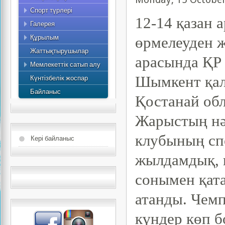
Спорт түрлері
Спорттық туризм
Фото
12-14 қазан 
Галерея
Видео
Құрылым
Қызметкерлер
өрмелеуден ж
Жоспар
Жаттықтырушылар
2015 жылдың жылдық
арасында ҚР 
Мемлекеттік сатып алу
есебі
Күнтізбелік жоспар
Шымкент қал
Байланыс
Қостанай об
Жарыстың нә
клубының сп
Кері байланыс
жылдамдық, 
сонымен қата
атанды. Чем
күндер көп б