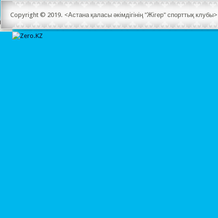
Copyright © 2019. <Астана қаласы әкімдігінің "Жігер" спорттық клуб