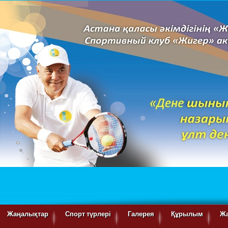
Жаңалықтар
Спорт түрлері
Галерея
Құрылым
Ж