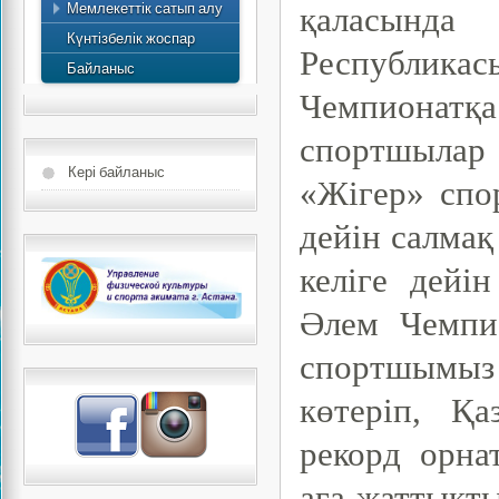
Мемлекеттік сатып алу
есебі
қаласында 
Күнтізбелік жоспар
Республик
Байланыс
Чемпионатқа
спортшылар
Кері байланыс
«Жігер» спо
дейін салмақ
келіге дейі
Әлем Чемпи
спортшымыз
көтеріп, Қ
рекорд орна
аға-жат