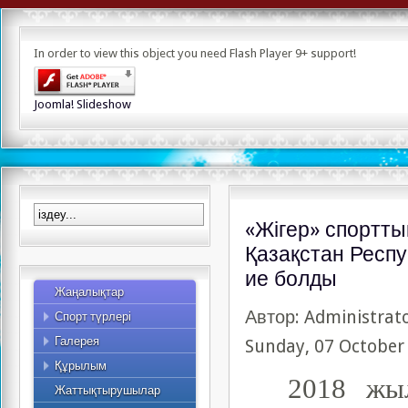
Альпинизм
In order to view this object you need Flash Player 9+ support!
Асық ату
Бодибилдинг
Бүркітші
Joomla! Slideshow
Керлинг
Киокушинкай карате
Сомдалу
Құзға өрмелеу
Ауыр атлетика
«Жігер» спортт
Таеквондо
Қазақстан Респ
Жекпе-жек сайысы
Гір спорты
ие болды
Жаңалықтар
Қол күресі
Автор: Administrat
Спорт түрлері
Спорт түрлері
Фото
Спорттық туризм
Галерея
Видео
Sunday, 07 October
Құрылым
Қызметкерлер
Жоспар
2018 жы
Жаттықтырушылар
2015 жылдың жылдық