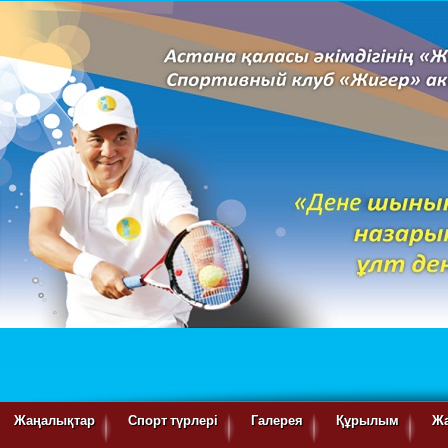
Жаңалықтар
Спорт түрлері
Галерея
Құрылым
Ж