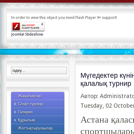
Альпинизм
Асық ату
In order to view this object you need Flash Player 9+ support!
Бодибилдинг
Бүркітші
Керлинг
Joomla! Slideshow
Киокушинкай карате
Сомдалу
Құзға өрмелеу
Ауыр атлетика
Таеквондо
Мүгедектер күні
Жекпе-жек сайысы
қалалық турнир
Гір спорты
Автор: Administrat
Жаңалықтар
Қол күресі
Спорт түрлері
Спорттық туризм
Фото
Tuesday, 02 Octobe
Галерея
Видео
Астана қала
Құрылым
Қызметкерлер
Жоспар
Жаттықтырушылар
спортшылары
2015 жылдың жылдық