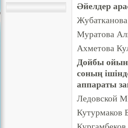
Әйелдер ара
Жубатканова 
Муратова Али
Ахметова Ку
Дойбы ойын
соның ішінд
аппараты за
Ледовской М
Кутурмаков Б
Кургамбеков 