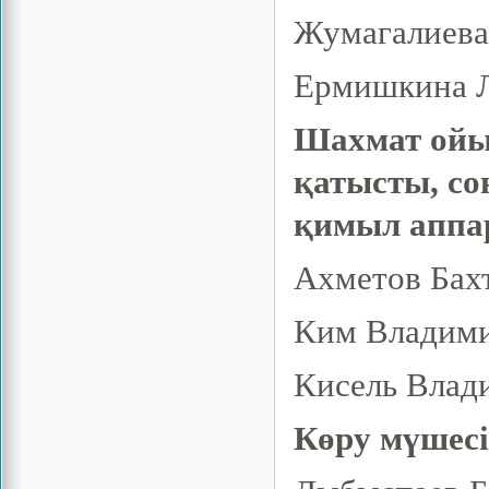
Жумагалиева
Ермишкина Л
Шахмат ойы
қатысты, со
қимыл аппар
Ахметов Бахт
Ким Владими
Кисель Влад
Көру мүшесі