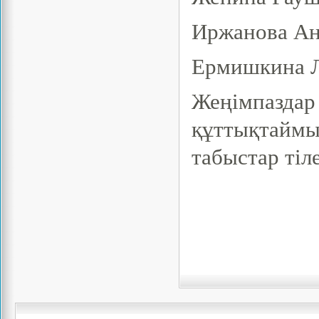
Иржанова Ан
Ермишкина Л
Жеңімпаздар 
құттықтаймы
табыстар тіл