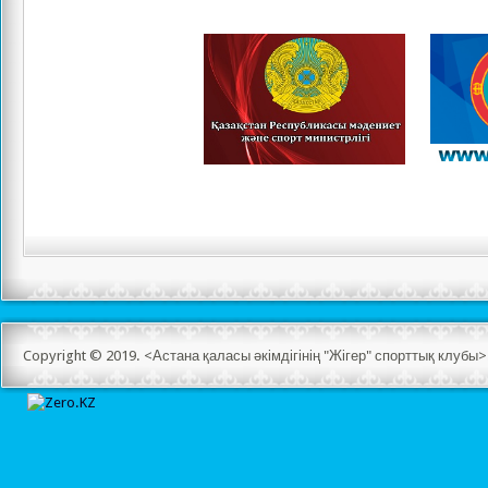
Copyright © 2019. <Астана қаласы әкімдігінің "Жігер" спорттық клуб