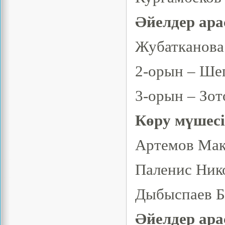
Әйелдер ара
Жубатканова
2-орын – Шег
3-орын – Зот
Көру мүшесі
Артемов Мак
Паленис Нико
Дыбыспаев Б
Әйелдер ара