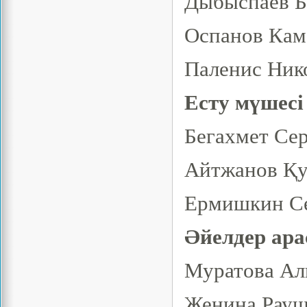
Дыбыспаев Б
Оспанов Кам
Паленис Нико
Есту мүшесі
Бегахмет Сер
Айтжанов Қу
Ермишкин Се
Әйелдер ара
Муратова Али
Женина Рауш