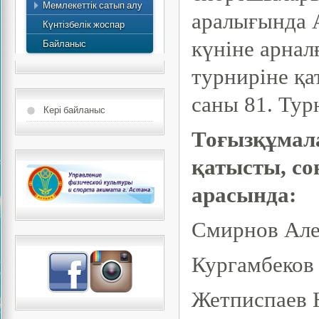
Мемлекеттік сатып алу
есебі
аралығында А
Күнтізбелік жоспар
Байланыс
күніне арнал
турниріне қ
саны 81. Тур
Кері байланыс
Тоғызқұмал
қатысты, со
арасында:
Смирнов Але
Кургамбеков 
Жетписпаев 