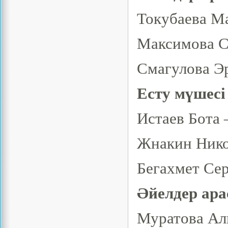
Токубаева М
Максимова С
Смагулова Эр
Есту мүшесі
Истаев Бота 
Жнакин Нико
Бегахмет Сер
Әйелдер ара
Муратова Али