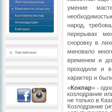
Жаттықтырушылар
умение маст
Мемлекеттік сатып алу
Жоспар
необходимостью
Күнтізбелік жоспар
Антикоррупция
народ, требов
Байланыс
перерывах ме
сноровку в лих
миновало мног
Кері байланыс
временем и до
проходили и в
характер и был
«
Кокпар
» - од
козлодрание ил
не только в Каз
Козлодрание (иг