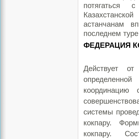
потягаться 
Казахстанской
астанчанам в
последнем туре
ФЕДЕРАЦИЯ К
Действует о
определенно
координацию 
совершенствов
системы провед
кокпару. Форм
кокпару. Со