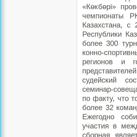
«Көкбөрі» про
чемпионаты Р
Казахстана, с
Республики Каз
более 300 турн
конно-спортив
регионов и г
представител
судейский со
семинар-совещ
по факту, что 
более 32 коман
Ежегодно соб
участия в меж
сборная являе