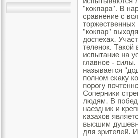
испытываются л
"кокпара". В на
сравнение с вол
торжественных м
"кокпар" выход
доспехах. Участ
теленок. Такой 
испытание на у
главное - силы.
называется "дод
полном скаку ко
порогу почтенн
Соперники стре
людям. В побед
наездник и креп
казахов являет
высшим душевны
для зрителей. 