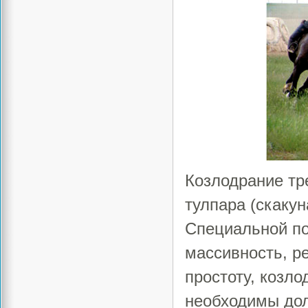
Козлодрание тр
тулпара (скакун
Специальной по
массивность, р
простоту, козло
необходимы дол