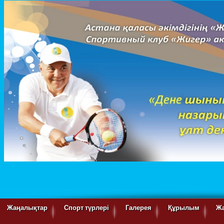
Жаңалықтар
Спорт түрлері
Галерея
Құрылым
Ж