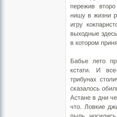
пережив втор
нишу в жизни р
игру кокпарис
выходные здесь
в котором прин
Бабье лето пр
кстати. И все
трибунах столи
сказалось обил
Астане в дни ч
что. Ловкие дж
пыль, носились