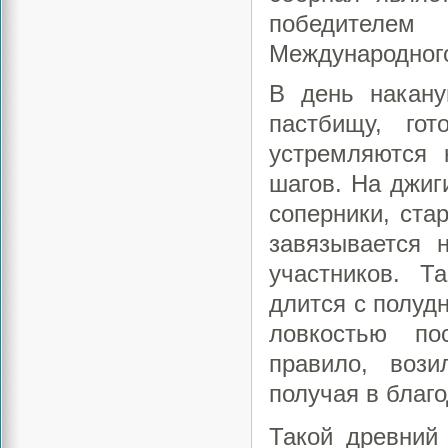
победителем
Международного
В день накану
пастбищу, го
устремляются 
шагов. На джиг
соперники, стар
завязывается 
участников. Т
длится с полудн
ловкостью по
правило, воз
получая в благ
Такой древний 