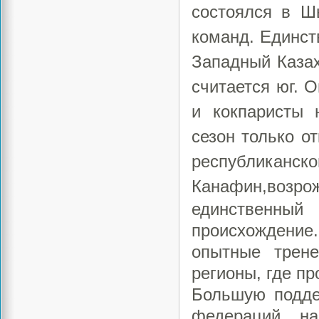
состоялся в Ш
команд. Единст
Западный Казах
считается юг. О
и кокпаристы 
сезон только о
республика
Канафин,
возр
единственны
происхождение.
опытные трен
регионы, где п
Большую подде
федераций н