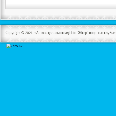
Copyright © 2021. <Астана қаласы әкімдігінің "Жігер" спорттық клуб